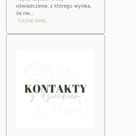
oświadczenie, z którego wynika,
że nie…
:
Czytaj dalej…
Zwolnienie
od
kosztów
postępowania
sądowego
–
Gorzów
Wlkp.