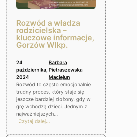
Rozwód a władza
rodzicielska –
kluczowe informacje,
Gorzów Wlkp.
24
Barbara
października,
Pietraszewska-
2024
Maciejun
Rozwód to często emocjonalnie
trudny proces, który staje się
jeszcze bardziej złożony, gdy w
grę wchodzą dzieci. Jednym z
najważniejszych…
:
Czytaj dalej…
Rozwód
a