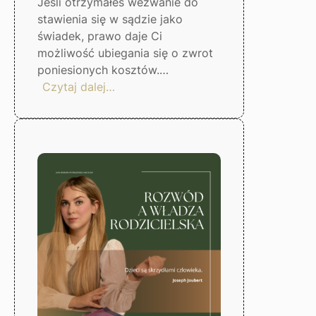
Jeśli otrzymałeś wezwanie do
stawienia się w sądzie jako
świadek, prawo daje Ci
możliwość ubiegania się o zwrot
poniesionych kosztów.…
:
Czytaj dalej…
Zwrot
kosztów
stawiennictwa
świadka
w
sądzie
–
Gorzów
Wlkp.