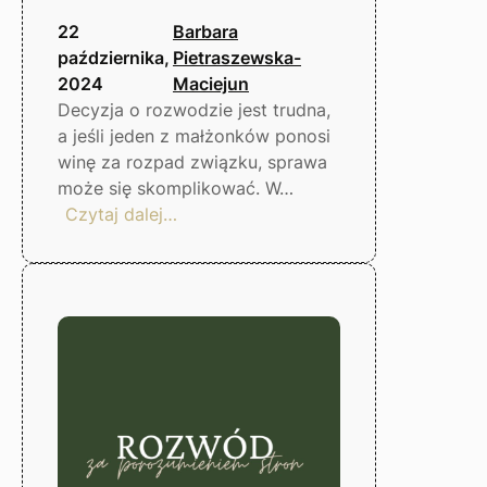
22
Barbara
października,
Pietraszewska-
2024
Maciejun
Decyzja o rozwodzie jest trudna,
a jeśli jeden z małżonków ponosi
winę za rozpad związku, sprawa
może się skomplikować. W…
:
Czytaj dalej…
Rozwód
z
winy
małżonka
–
co
warto
wiedzieć?
Gorzów
Wlkp.