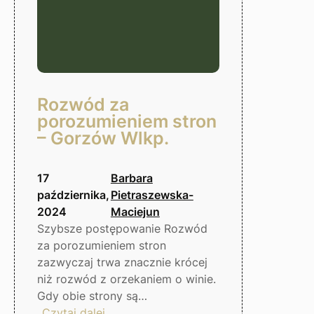
Rozwód za
porozumieniem stron
– Gorzów Wlkp.
17
Barbara
października,
Pietraszewska-
2024
Maciejun
Szybsze postępowanie Rozwód
za porozumieniem stron
zazwyczaj trwa znacznie krócej
niż rozwód z orzekaniem o winie.
Gdy obie strony są…
:
Czytaj dalej…