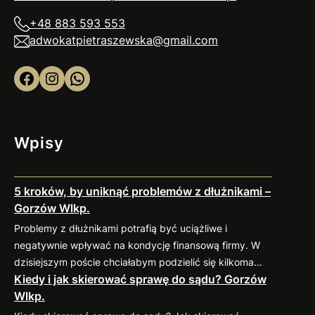
+48 883 593 553
adwokatpietraszewska@gmail.com
Facebook
Instagram
WhatsApp
Wpisy
5 kroków, by uniknąć problemów z dłużnikami –
Gorzów Wlkp.
Problemy z dłużnikami potrafią być uciążliwe i
negatywnie wpływać na kondycję finansową firmy. W
dzisiejszym poście chciałabym podzielić się kilkoma
Kiedy i jak skierować sprawę do sądu? Gorzów
sprawdzonymi praktykami, które pomogą
Wlkp.
zminimalizować ryzyko takich sytuacji. 1. Weryfikacja
kontrahenta przed nawiązaniem współpracy Zanim