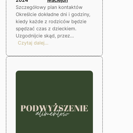
Szczegółowy plan kontaktów
Określcie dokładne dni i godziny,
kiedy każde z rodziców będzie
spędzać czas z dzieckiem.
Uzgodnijcie skąd, przez…
:
Czytaj dalej…
Jak
skutecznie
uregulować
kontakty
z
dzieckiem
–
Gorzów
Wlkp.