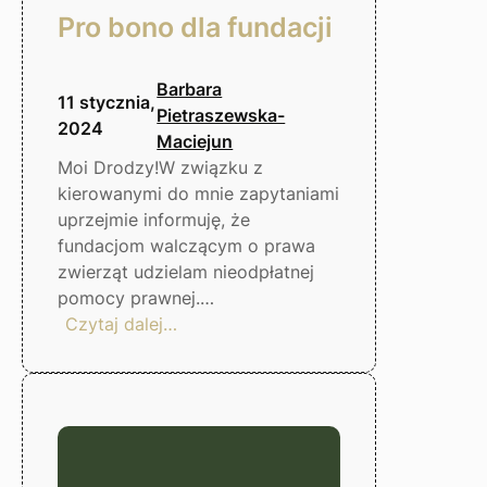
Pro bono dla fundacji
Barbara
11 stycznia,
Pietraszewska-
2024
Maciejun
Moi Drodzy!W związku z
kierowanymi do mnie zapytaniami
uprzejmie informuję, że
fundacjom walczącym o prawa
zwierząt udzielam nieodpłatnej
pomocy prawnej.…
:
Czytaj dalej…
Pro
bono
dla
fundacji