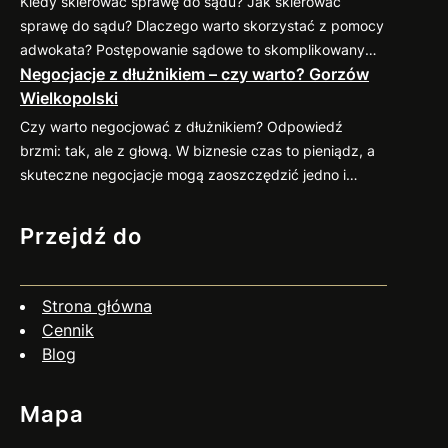
Kiedy skierować sprawę do sądu? Jak skierować
podpiszesz umowę, dokładnie sprawdź potencjalnego
sprawę do sądu? Dlaczego warto skorzystać z pomocy
kontrahenta. Możesz zweryfikować jego wiarygodność
adwokata? Postępowanie sądowe to skomplikowany
finansową w dostępnych bazach gospodarczych (np.
Negocjacje z dłużnikiem – czy warto? Gorzów
proces, który wymaga znajomości przepisów oraz
KRD, BIG) oraz poprosić o…
Wielkopolski
procedur. Profesjonalny pełnomocnik: Jeśli
zastanawiasz się nad skierowaniem swojej sprawy do
Czy warto negocjować z dłużnikiem? Odpowiedź
sądu, zapraszam do kontaktu
883 593 553. Chętnie
brzmi: tak, ale z głową. W biznesie czas to pieniądz, a
pomogę w ocenie sytuacji, przygotowaniu pozwu i
skuteczne negocjacje mogą zaoszczędzić jedno i
reprezentacji w…
drugie. Co więcej, umiejętne podejście do rozmów z
dłużnikiem często przynosi zaskakująco pozytywne
Przejdź do
efekty. Dlaczego warto negocjować? Jak się
przygotować? Czy negocjacje zawsze mają sens? Nie
zawsze. Jeśli dłużnik wyraźnie unika kontaktu, działa
Strona główna
nieuczciwie…
Cennik
Blog
Mapa