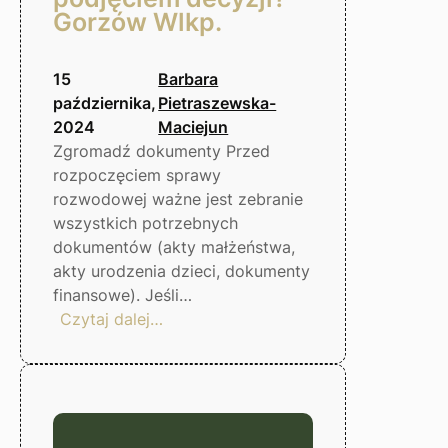
Gorzów Wlkp.
15
Barbara
października,
Pietraszewska-
2024
Maciejun
Zgromadź dokumenty Przed
rozpoczęciem sprawy
rozwodowej ważne jest zebranie
wszystkich potrzebnych
dokumentów (akty małżeństwa,
akty urodzenia dzieci, dokumenty
finansowe). Jeśli…
:
Czytaj dalej…
Rozwód.
Co
warto
wiedzieć
przed