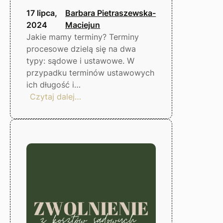
17 lipca,
Barbara Pietraszewska-
2024
Maciejun
Jakie mamy terminy? Terminy
procesowe dzielą się na dwa
typy: sądowe i ustawowe. W
przypadku terminów ustawowych
ich długość i…
:
Czytaj dalej…
Jak
liczyć
terminy
procesowe?
Gorzów
Wlkp.