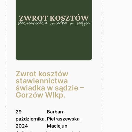
Zwrot kosztów
stawiennictwa
świadka w sądzie –
Gorzów Wlkp.
29
Barbara
października,
Pietraszewska-
2024
Maciejun