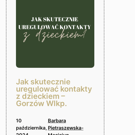
podjęciem
decyzji?
Gorzów
Wlkp.
Jak skutecznie
uregulować kontakty
z dzieckiem –
Gorzów Wlkp.
10
Barbara
października,
Pietraszewska-
2024
Maciejun