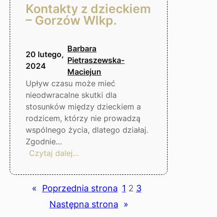
Kontakty z dzieckiem
– Gorzów Wlkp.
Barbara
20 lutego,
Pietraszewska-
2024
Maciejun
Upływ czasu może mieć
nieodwracalne skutki dla
stosunków między dzieckiem a
rodzicem, którzy nie prowadzą
wspólnego życia, dlatego działaj.
Zgodnie…
:
Czytaj dalej…
Kontakty
z
dzieckiem
«
Poprzednia strona
1
2
3
–
Następna strona
»
Gorzów