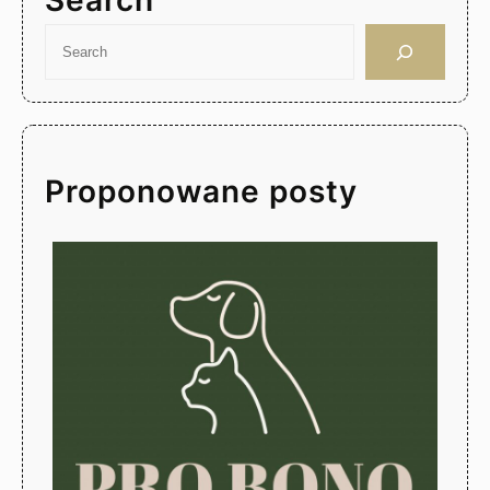
Search
S
e
a
r
c
h
Proponowane posty