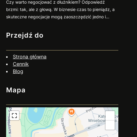
zastanawiasz się nad skierowaniem swojej sprawy do
Czy warto negocjować z dłużnikiem? Odpowiedź
sądu, zapraszam do kontaktu
883 593 553. Chętnie
brzmi: tak, ale z głową. W biznesie czas to pieniądz, a
pomogę w ocenie sytuacji, przygotowaniu pozwu i
skuteczne negocjacje mogą zaoszczędzić jedno i
reprezentacji w…
drugie. Co więcej, umiejętne podejście do rozmów z
dłużnikiem często przynosi zaskakująco pozytywne
Przejdź do
efekty. Dlaczego warto negocjować? Jak się
przygotować? Czy negocjacje zawsze mają sens? Nie
zawsze. Jeśli dłużnik wyraźnie unika kontaktu, działa
Strona główna
nieuczciwie…
Cennik
Blog
Mapa
+
−