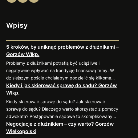
Wpisy
5 kroków, by uniknąć problemów z dłużnikami –
Gorzów Wlkp.
Problemy z dłużnikami potrafią być uciążliwe i
negatywnie wpływać na kondycję finansową firmy. W
dzisiejszym poście chciałabym podzielić się kilkoma
Kiedy i jak skierować sprawę do sądu? Gorzów
sprawdzonymi praktykami, które pomogą
Wlkp.
zminimalizować ryzyko takich sytuacji. 1. Weryfikacja
kontrahenta przed nawiązaniem współpracy Zanim
Kiedy skierować sprawę do sądu? Jak skierować
podpiszesz umowę, dokładnie sprawdź potencjalnego
sprawę do sądu? Dlaczego warto skorzystać z pomocy
kontrahenta. Możesz zweryfikować jego wiarygodność
adwokata? Postępowanie sądowe to skomplikowany
finansową w dostępnych bazach gospodarczych (np.
Negocjacje z dłużnikiem – czy warto? Gorzów
proces, który wymaga znajomości przepisów oraz
KRD, BIG) oraz poprosić o…
Wielkopolski
procedur. Profesjonalny pełnomocnik: Jeśli