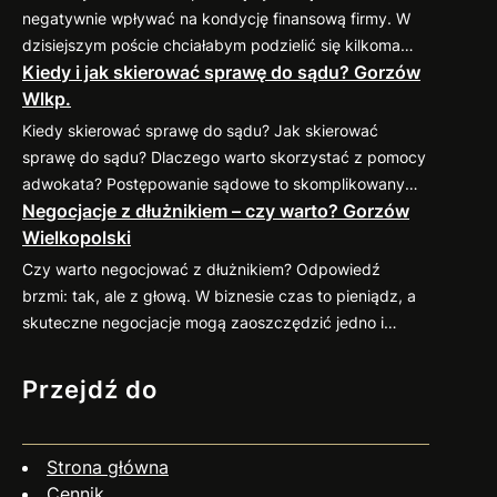
negatywnie wpływać na kondycję finansową firmy. W
dzisiejszym poście chciałabym podzielić się kilkoma
Kiedy i jak skierować sprawę do sądu? Gorzów
sprawdzonymi praktykami, które pomogą
Wlkp.
zminimalizować ryzyko takich sytuacji. 1. Weryfikacja
kontrahenta przed nawiązaniem współpracy Zanim
Kiedy skierować sprawę do sądu? Jak skierować
podpiszesz umowę, dokładnie sprawdź potencjalnego
sprawę do sądu? Dlaczego warto skorzystać z pomocy
kontrahenta. Możesz zweryfikować jego wiarygodność
adwokata? Postępowanie sądowe to skomplikowany
finansową w dostępnych bazach gospodarczych (np.
Negocjacje z dłużnikiem – czy warto? Gorzów
proces, który wymaga znajomości przepisów oraz
KRD, BIG) oraz poprosić o…
Wielkopolski
procedur. Profesjonalny pełnomocnik: Jeśli
zastanawiasz się nad skierowaniem swojej sprawy do
Czy warto negocjować z dłużnikiem? Odpowiedź
sądu, zapraszam do kontaktu
883 593 553. Chętnie
brzmi: tak, ale z głową. W biznesie czas to pieniądz, a
pomogę w ocenie sytuacji, przygotowaniu pozwu i
skuteczne negocjacje mogą zaoszczędzić jedno i
reprezentacji w…
drugie. Co więcej, umiejętne podejście do rozmów z
dłużnikiem często przynosi zaskakująco pozytywne
Przejdź do
efekty. Dlaczego warto negocjować? Jak się
przygotować? Czy negocjacje zawsze mają sens? Nie
zawsze. Jeśli dłużnik wyraźnie unika kontaktu, działa
Strona główna
nieuczciwie…
Cennik