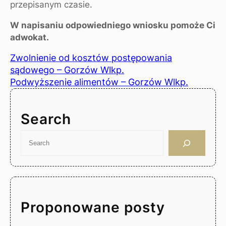
przepisanym czasie.
W napisaniu odpowiedniego wniosku pomoże Ci
adwokat.
Zwolnienie od kosztów postępowania
sądowego – Gorzów Wlkp.
Podwyższenie alimentów – Gorzów Wlkp.
Search
S
e
a
r
c
h
Proponowane posty