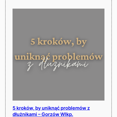
5 kroków, by uniknąć problemów z
dłużnikami – Gorzów Wlkp.