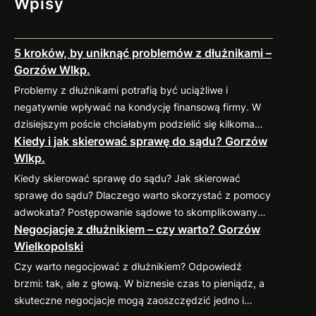
Wpisy
5 kroków, by uniknąć problemów z dłużnikami –
Gorzów Wlkp.
Problemy z dłużnikami potrafią być uciążliwe i
negatywnie wpływać na kondycję finansową firmy. W
dzisiejszym poście chciałabym podzielić się kilkoma
Kiedy i jak skierować sprawę do sądu? Gorzów
sprawdzonymi praktykami, które pomogą
Wlkp.
zminimalizować ryzyko takich sytuacji. 1. Weryfikacja
kontrahenta przed nawiązaniem współpracy Zanim
Kiedy skierować sprawę do sądu? Jak skierować
podpiszesz umowę, dokładnie sprawdź potencjalnego
sprawę do sądu? Dlaczego warto skorzystać z pomocy
kontrahenta. Możesz zweryfikować jego wiarygodność
adwokata? Postępowanie sądowe to skomplikowany
finansową w dostępnych bazach gospodarczych (np.
Negocjacje z dłużnikiem – czy warto? Gorzów
proces, który wymaga znajomości przepisów oraz
KRD, BIG) oraz poprosić o…
Wielkopolski
procedur. Profesjonalny pełnomocnik: Jeśli
zastanawiasz się nad skierowaniem swojej sprawy do
Czy warto negocjować z dłużnikiem? Odpowiedź
sądu, zapraszam do kontaktu
883 593 553. Chętnie
brzmi: tak, ale z głową. W biznesie czas to pieniądz, a
pomogę w ocenie sytuacji, przygotowaniu pozwu i
skuteczne negocjacje mogą zaoszczędzić jedno i
reprezentacji w…