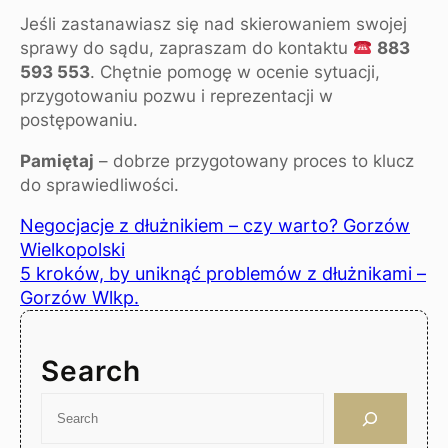
Jeśli zastanawiasz się nad skierowaniem swojej
sprawy do sądu, zapraszam do kontaktu
883
593 553
. Chętnie pomogę w ocenie sytuacji,
przygotowaniu pozwu i reprezentacji w
postępowaniu.
Pamiętaj
– dobrze przygotowany proces to klucz
do sprawiedliwości.
Negocjacje z dłużnikiem – czy warto? Gorzów
Wielkopolski
5 kroków, by uniknąć problemów z dłużnikami –
Gorzów Wlkp.
Search
S
e