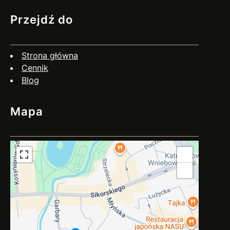
drugie. Co więcej, umiejętne podejście do rozmów z
dłużnikiem często przynosi zaskakująco pozytywne
Przejdź do
efekty. Dlaczego warto negocjować? Jak się
przygotować? Czy negocjacje zawsze mają sens? Nie
zawsze. Jeśli dłużnik wyraźnie unika kontaktu, działa
Strona główna
nieuczciwie…
Cennik
Blog
Mapa
+
−