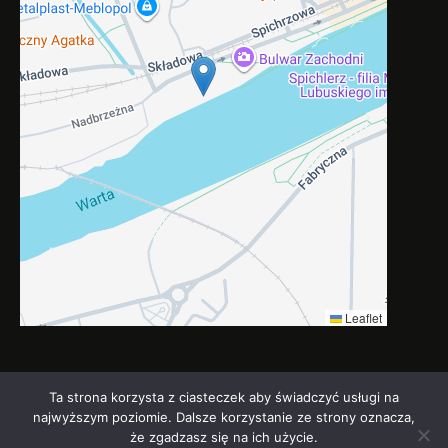
Leaflet
Ta strona korzysta z ciasteczek aby świadczyć usługi na
Kancelaria Adwokacka Adwokat Barbara
najwyższym poziomie. Dalsze korzystanie ze strony oznacza,
że zgadzasz się na ich użycie.
Pietraszewska-Maciejun