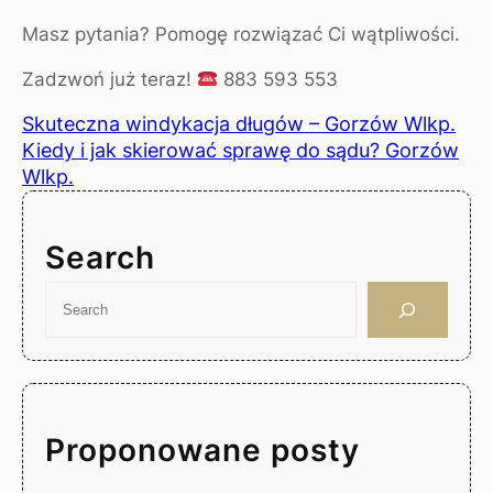
Masz pytania? Pomogę rozwiązać Ci wątpliwości.
Zadzwoń już teraz!
883 593 553
Skuteczna windykacja długów – Gorzów Wlkp.
Kiedy i jak skierować sprawę do sądu? Gorzów
Wlkp.
Search
S
e
a
r
c
h
Proponowane posty