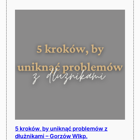
5 kroków, by uniknąć problemów z
dłużnikami – Gorzów Wlkp.