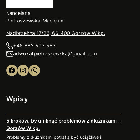
Kancelaria
Pietraszewska-Maciejun
Nadbrzeżna 17/26, 66-400 Gorzów
Wlkp
.
+48 883 593 553
adwokatpietraszewska@gmail.com
Facebook
Instagram
WhatsApp
Wpisy
5 kroków, by uniknąć problemów z dłużnikami –
Gorzów Wlkp.
Problemy z dłużnikami potrafią być uciążliwe i