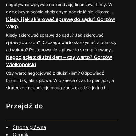
negatywnie wpływać na kondycję finansową firmy. W
dzisiejszym poście chciałabym podzielić się kilkoma
Kiedy i jak skierować sprawę do sądu? Gorzów
sprawdzonymi praktykami, które pomogą
Wlkp.
zminimalizować ryzyko takich sytuacji. 1. Weryfikacja
kontrahenta przed nawiązaniem współpracy Zanim
Kiedy skierować sprawę do sądu? Jak skierować
podpiszesz umowę, dokładnie sprawdź potencjalnego
sprawę do sądu? Dlaczego warto skorzystać z pomocy
kontrahenta. Możesz zweryfikować jego wiarygodność
adwokata? Postępowanie sądowe to skomplikowany
finansową w dostępnych bazach gospodarczych (np.
Negocjacje z dłużnikiem – czy warto? Gorzów
proces, który wymaga znajomości przepisów oraz
KRD, BIG) oraz poprosić o…
Wielkopolski
procedur. Profesjonalny pełnomocnik: Jeśli
zastanawiasz się nad skierowaniem swojej sprawy do
Czy warto negocjować z dłużnikiem? Odpowiedź
sądu, zapraszam do kontaktu
883 593 553. Chętnie
brzmi: tak, ale z głową. W biznesie czas to pieniądz, a
pomogę w ocenie sytuacji, przygotowaniu pozwu i
skuteczne negocjacje mogą zaoszczędzić jedno i
reprezentacji w…
drugie. Co więcej, umiejętne podejście do rozmów z
dłużnikiem często przynosi zaskakująco pozytywne
Przejdź do
efekty. Dlaczego warto negocjować? Jak się
przygotować? Czy negocjacje zawsze mają sens? Nie
zawsze. Jeśli dłużnik wyraźnie unika kontaktu, działa
Strona główna
nieuczciwie…
Cennik