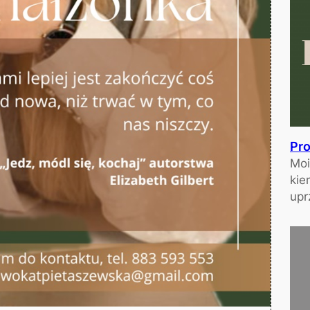
Pro
Moi
kie
upr