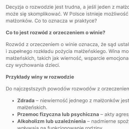
Decyzja o rozwodzie jest trudna, a jeśli jeden z ma
może się skomplikować. W Polsce istnieje możliwość
małżonków. Co to oznacza w praktyce?
Co to jest rozwód z orzeczeniem o winie?
Rozwód z orzeczeniem o winie oznacza, że sąd ustala
i zupełnego rozkładu pożycia małżeńskiego. Wina m
małżeńskich, takich jak wierność, wsparcie emocjona
czy wychowania dzieci.
Przykłady winy w rozwodzie
Do najczęstszych powodów rozwodów z orzeczeniem 
Zdrada
– niewierność jednego z małżonków je
małżeńskich.
Przemoc fizyczna lub psychiczna
– akty agresj
Alkoholizm lub uzależnienia
– nadmierne spoży
wpływają na funkcjonowanie rodziny.