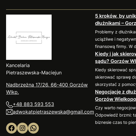
5 kroków, by uni
dłużnikami – Gor
Problemy z dłużnika
uciążliwe i negatyw
finansową firmy. W 
Kiedy i jak skier
chciałabym podzielić
sądu? Gorzów Wl
sprawdzonymi prakt
Kancelaria
zminimalizować ryzyk
Kiedy skierować sp
Pietraszewska-Maciejun
1. Weryfikacja kont
skierować sprawę d
nawiązaniem współp
skorzystać z pomo
Nadbrzeżna 17/26, 66-400 Gorzów
umowę, dokładnie s
Negocjacje z dłuż
Postępowanie sądow
Wlkp
.
kontrahenta. Możes
Gorzów Wielkopo
proces, który wyma
+48 883 593 553
wiarygodność finan
przepisów oraz proc
Czy warto negocjow
adwokatpietraszewska@gmail.com
bazach gospodarczy
pełnomocnik: Jeśli 
Odpowiedź brzmi: ta
poprosić o…
skierowaniem swojej
biznesie czas to pie
Facebook
Instagram
WhatsApp
zapraszam do kont
negocjacje mogą zao
Chętnie pomogę w oc