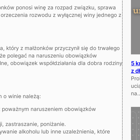
łżonków ponosi winę za rozpad związku, sprawa
 orzeczenia rozwodu z wyłącznej winy jednego z
, który z małżonków przyczynił się do trwałego
oże polegać na naruszeniu obowiązków
lne, obowiązek współdziałania dla dobra rodziny
5 k
z d
Pro
uci
na
o winie należą:
st poważnym naruszeniem obowiązków
i, zastraszanie, poniżanie.
wanie alkoholu lub inne uzależnienia, które