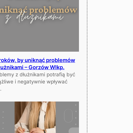
roków, by uniknąć problemów
łużnikami – Gorzów Wlkp.
blemy z dłużnikami potrafią być
ążliwe i negatywnie wpływać
…