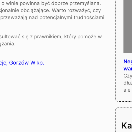
 o winie powinna być dobrze przemyślana.
nalnie obciążające. Warto rozważyć, czy
) przeważają nad potencjalnymi trudnościami
sultować się z prawnikiem, który pomoże w
ązania.
Neg
cje, Gorzów Wlkp.
war
Czy
dłu
ale
Ka