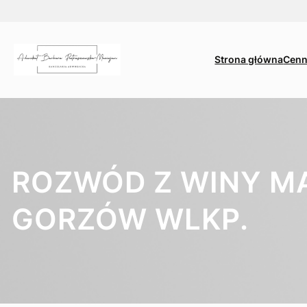
Przejdź
do
treści
Strona główna
Cenn
ROZWÓD Z WINY MA
GORZÓW WLKP.