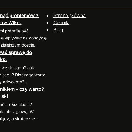
knąć problemów z
Strona główna
zów Wlkp.
Cennik
Blog
mi potrafią być
nie wpływać na kondycję
dzisiejszym poście
ować sprawę do
 się kilkoma
kp.
ykami, które pomogą
o takich sytuacji.
rawę do sądu? Jak
rahenta przed
o sądu? Dlaczego warto
racy Zanim podpiszesz
cy adwokata?
prawdź potencjalnego
nikiem – czy warto?
e to skomplikowany
z zweryfikować jego
lski
ga znajomości
sową w dostępnych
edur. Profesjonalny
ać z dłużnikiem?
ch (np. KRD, BIG) oraz
zastanawiasz się nad
k, ale z głową. W
 sprawy do sądu,
niądz, a skuteczne
aktu
883 593 553.
szczędzić jedno i
enie sytuacji,