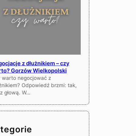
ocjacje z dłużnikiem – czy
to? Gorzów Wielkopolski
 warto negocjować z
żnikiem? Odpowiedź brzmi: tak,
 z głową. W…
tegorie