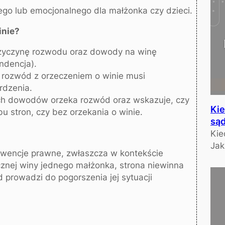
go lub emocjonalnego dla małżonka czy dzieci.
inie?
zyczynę rozwodu oraz dowody na winę
ndencja).
 rozwód z orzeczeniem o winie musi
rdzenia.
h dowodów orzeka rozwód oraz wskazuje, czy
Kie
u stron, czy bez orzekania o winie.
są
Kie
Jak
kwencje prawne, zwłaszcza w kontekście
znej winy jednego małżonka, strona niewinna
 prowadzi do pogorszenia jej sytuacji
?