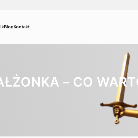
ik
Blog
Kontakt
ŁŻONKA – CO WART