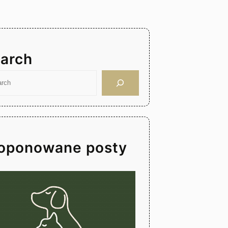
arch
oponowane posty