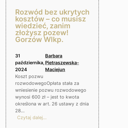
Rozwód bez ukrytych
kosztów – co musisz
wiedzieć, zanim
złożysz pozew!
Gorzów Wlkp.
31
Barbara
października,
Pietraszewska-
2024
Maciejun
Koszt pozwu
rozwodowegoOpłata stała za
wniesienie pozwu rozwodowego
wynosi 600 zł – jest to kwota
określona w art. 26 ustawy z dnia
28…
:
Czytaj dalej…
Rozwód