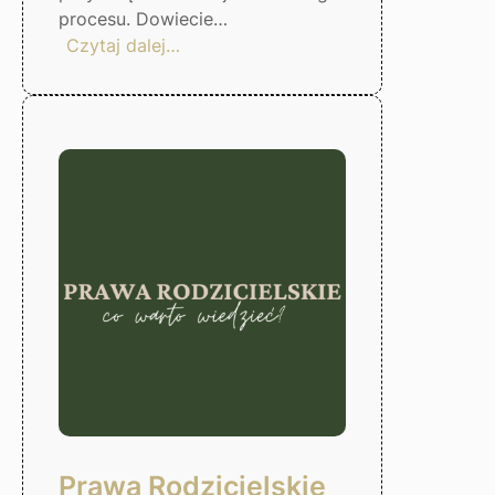
procesu. Dowiecie…
:
Czytaj dalej…
Czas
odzyskać
kontrole
nad
finansami!
Gorzów
Wlkp.
Prawa Rodzicielskie