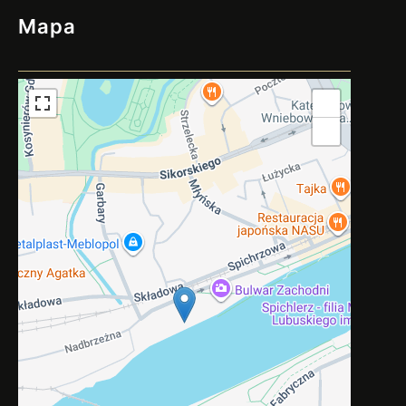
Mapa
+
−