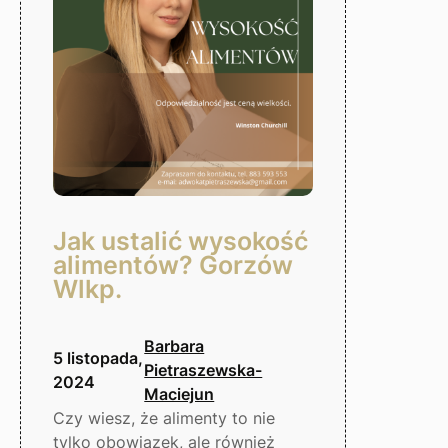
Gorzów
Wlkp.
Jak ustalić wysokość
alimentów? Gorzów
Wlkp.
Barbara
5 listopada,
Pietraszewska-
2024
Maciejun
Czy wiesz, że alimenty to nie
tylko obowiązek, ale również