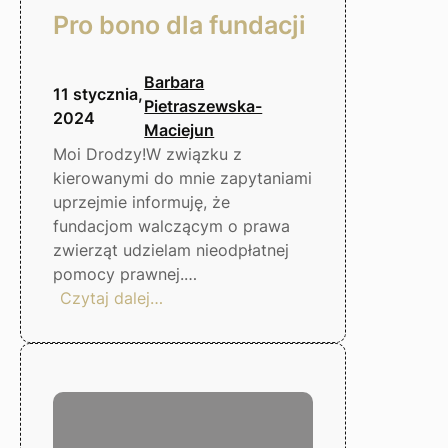
Pro bono dla fundacji
Barbara
11 stycznia,
Pietraszewska-
2024
Maciejun
Moi Drodzy!W związku z
kierowanymi do mnie zapytaniami
uprzejmie informuję, że
fundacjom walczącym o prawa
zwierząt udzielam nieodpłatnej
pomocy prawnej.…
:
Czytaj dalej…
Pro
bono
dla
fundacji