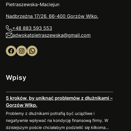
Pietraszewska-Maciejun
Nadbrzeżna 17/26, 66-400 Gorzów
Wlkp
.
+48 883 593 553
adwokatpietraszewska@gmail.com
Facebook
Instagram
WhatsApp
Wpisy
5 kroków, by uniknąć problemów z dłużnikami –
Gorzów Wlkp.
Problemy z dłużnikami potrafią być uciążliwe i
negatywnie wpływać na kondycję finansową firmy. W
dzisiejszym poście chciałabym podzielić się kilkoma