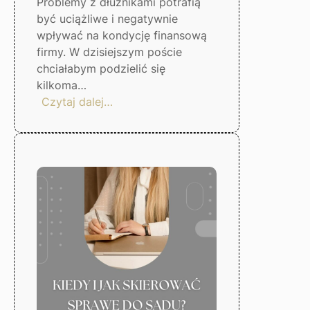
Problemy z dłużnikami potrafią
być uciążliwe i negatywnie
wpływać na kondycję finansową
firmy. W dzisiejszym poście
chciałabym podzielić się
kilkoma…
:
Czytaj dalej…
5
kroków,
by
uniknąć
problemów
z
dłużnikami
–
Gorzów
Wlkp.