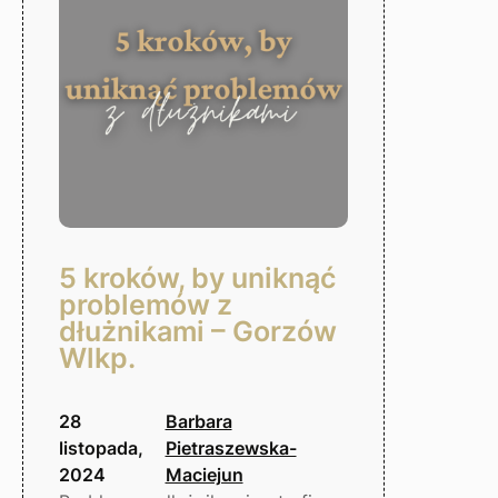
5 kroków, by uniknąć
problemów z
dłużnikami – Gorzów
Wlkp.
28
Barbara
listopada,
Pietraszewska-
2024
Maciejun