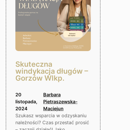
Wielkopolski
Skuteczna
windykacja długów –
Gorzów Wlkp.
20
Barbara
listopada,
Pietraszewska-
2024
Maciejun
Szukasz wsparcia w odzyskaniu
należności? Czas przestać prosić
– zacznij działać! Jako