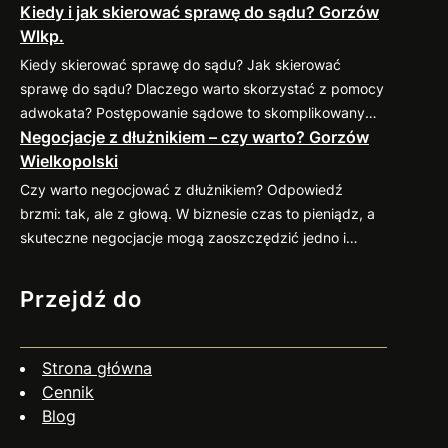
Kiedy i jak skierować sprawę do sądu? Gorzów
sprawdzonymi praktykami, które pomogą
Wlkp.
zminimalizować ryzyko takich sytuacji. 1. Weryfikacja
kontrahenta przed nawiązaniem współpracy Zanim
Kiedy skierować sprawę do sądu? Jak skierować
podpiszesz umowę, dokładnie sprawdź potencjalnego
sprawę do sądu? Dlaczego warto skorzystać z pomocy
kontrahenta. Możesz zweryfikować jego wiarygodność
adwokata? Postępowanie sądowe to skomplikowany
finansową w dostępnych bazach gospodarczych (np.
Negocjacje z dłużnikiem – czy warto? Gorzów
proces, który wymaga znajomości przepisów oraz
KRD, BIG) oraz poprosić o…
Wielkopolski
procedur. Profesjonalny pełnomocnik: Jeśli
zastanawiasz się nad skierowaniem swojej sprawy do
Czy warto negocjować z dłużnikiem? Odpowiedź
sądu, zapraszam do kontaktu
883 593 553. Chętnie
brzmi: tak, ale z głową. W biznesie czas to pieniądz, a
pomogę w ocenie sytuacji, przygotowaniu pozwu i
skuteczne negocjacje mogą zaoszczędzić jedno i
reprezentacji w…
drugie. Co więcej, umiejętne podejście do rozmów z
dłużnikiem często przynosi zaskakująco pozytywne
Przejdź do
efekty. Dlaczego warto negocjować? Jak się
przygotować? Czy negocjacje zawsze mają sens? Nie
zawsze. Jeśli dłużnik wyraźnie unika kontaktu, działa
Strona główna
nieuczciwie…
Cennik
Blog