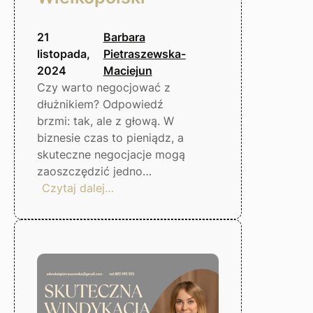
21
Barbara
listopada,
Pietraszewska-
2024
Maciejun
Czy warto negocjować z
dłużnikiem? Odpowiedź
brzmi: tak, ale z głową. W
biznesie czas to pieniądz, a
skuteczne negocjacje mogą
zaoszczędzić jedno…
:
Czytaj dalej…
Negocjacje
z
dłużnikiem
–
czy
warto?
Gorzów