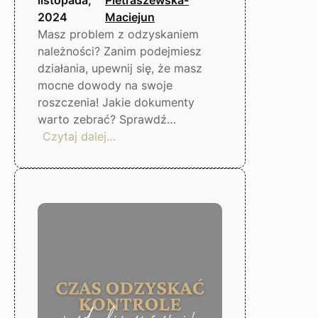
2024
Maciejun
Masz problem z odzyskaniem
należności? Zanim podejmiesz
działania, upewnij się, że masz
mocne dowody na swoje
roszczenia! Jakie dokumenty
warto zebrać? Sprawdź…
:
Czytaj dalej…
Co
zrobić,
gdy
dłużnik
nie
płaci?
Gorzów
Wlkp.