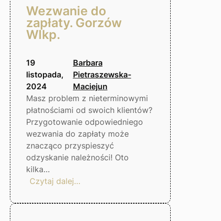
Wezwanie do
zapłaty. Gorzów
Wlkp.
19
Barbara
listopada,
Pietraszewska-
2024
Maciejun
Masz problem z nieterminowymi
płatnościami od swoich klientów?
Przygotowanie odpowiedniego
wezwania do zapłaty może
znacząco przyspieszyć
odzyskanie należności! Oto
kilka…
:
Czytaj dalej…
Wezwanie
do
zapłaty.