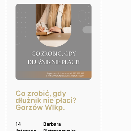
Gorzów
Wlkp.
Co zrobić, gdy
dłużnik nie płaci?
Gorzów Wlkp.
14
Barbara
listopada,
Pietraszewska-