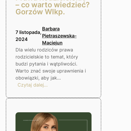
– co warto wiedzieć?
Gorzów Wlkp.
Barbara
7 listopada,
Pietraszewska-
2024
Maciejun
Dla wielu rodziców prawa
rodzicielskie to temat, który
budzi pytania i wątpliwości.
Warto znać swoje uprawnienia i
obowiązki, aby jak…
:
Czytaj dalej…
Prawa
Rodzicielskie
–
co
warto
wiedzieć?