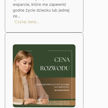
wsparcie, które ma zapewnić
godne życie dziecku lub jednej
ze…
:
Czytaj dalej…
Jak
ustalić
wysokość
alimentów?
Gorzów
Wlkp.