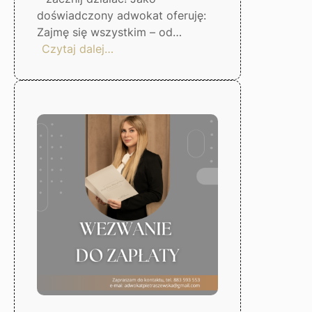
doświadczony adwokat oferuję:
Zajmę się wszystkim – od…
:
Czytaj dalej…
Skuteczna
windykacja
długów
–
Gorzów
Wlkp.