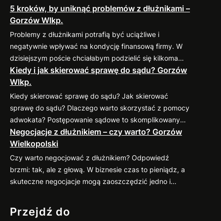
5 kroków, by uniknąć problemów z dłużnikami –
Gorzów Wlkp.
Problemy z dłużnikami potrafią być uciążliwe i
negatywnie wpływać na kondycję finansową firmy. W
dzisiejszym poście chciałabym podzielić się kilkoma
Kiedy i jak skierować sprawę do sądu? Gorzów
sprawdzonymi praktykami, które pomogą
Wlkp.
zminimalizować ryzyko takich sytuacji. 1. Weryfikacja
kontrahenta przed nawiązaniem współpracy Zanim
Kiedy skierować sprawę do sądu? Jak skierować
podpiszesz umowę, dokładnie sprawdź potencjalnego
sprawę do sądu? Dlaczego warto skorzystać z pomocy
kontrahenta. Możesz zweryfikować jego wiarygodność
adwokata? Postępowanie sądowe to skomplikowany
finansową w dostępnych bazach gospodarczych (np.
Negocjacje z dłużnikiem – czy warto? Gorzów
proces, który wymaga znajomości przepisów oraz
KRD, BIG) oraz poprosić o…
Wielkopolski
procedur. Profesjonalny pełnomocnik: Jeśli
zastanawiasz się nad skierowaniem swojej sprawy do
Czy warto negocjować z dłużnikiem? Odpowiedź
sądu, zapraszam do kontaktu
883 593 553. Chętnie
brzmi: tak, ale z głową. W biznesie czas to pieniądz, a
pomogę w ocenie sytuacji, przygotowaniu pozwu i
skuteczne negocjacje mogą zaoszczędzić jedno i
reprezentacji w…
drugie. Co więcej, umiejętne podejście do rozmów z
dłużnikiem często przynosi zaskakująco pozytywne
Przejdź do
efekty. Dlaczego warto negocjować? Jak się