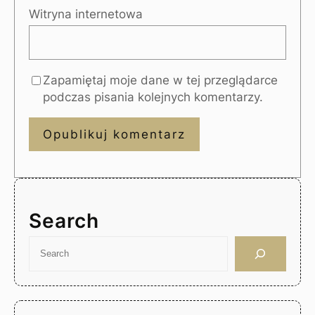
Witryna internetowa
Zapamiętaj moje dane w tej przeglądarce
podczas pisania kolejnych komentarzy.
Search
S
e
a
r
c