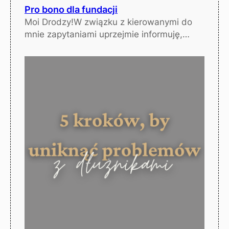
Pro bono dla fundacji
Moi Drodzy!W związku z kierowanymi do
mnie zapytaniami uprzejmie informuję,…