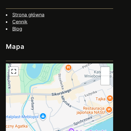
przygotować? Czy negocjacje zawsze mają sens? Nie
zawsze. Jeśli dłużnik wyraźnie unika kontaktu, działa
Strona główna
nieuczciwie…
Cennik
Blog
Mapa
+
−