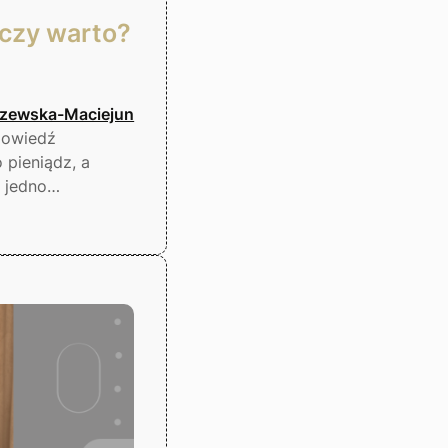
 czy warto?
szewska-Maciejun
powiedź
 pieniądz, a
ć jedno…