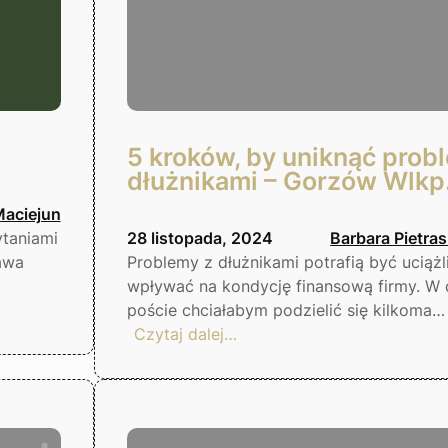
5 kroków, by uniknąć prob
dłużnikami – Gorzów Wlkp
Maciejun
taniami
28 listopada, 2024
Barbara Pietra
awa
Problemy z dłużnikami potrafią być uciążl
wpływać na kondycję finansową firmy. W 
poście chciałabym podzielić się kilkoma…
:
Czytaj dalej…
5
kroków,
by
uniknąć