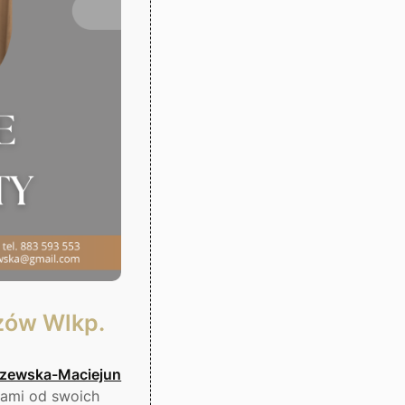
zów Wlkp.
szewska-Maciejun
iami od swoich