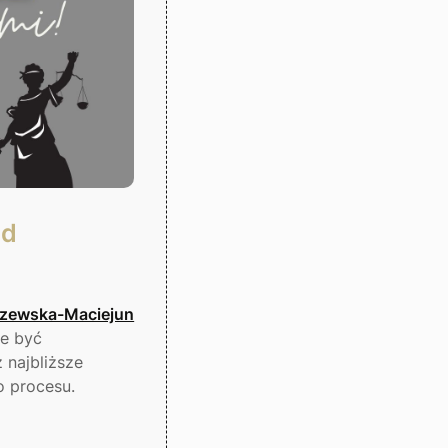
ad
szewska-Maciejun
że być
 najbliższe
o procesu.