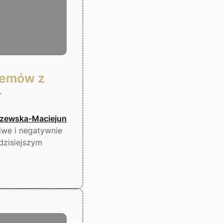
lemów z
.
szewska-Maciejun
iwe i negatywnie
dzisiejszym