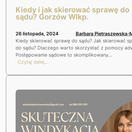
Kiedy i jak skierować sprawę do
sądu? Gorzów Wlkp.
26 listopada, 2024
Barbara Pietraszewska-
Kiedy skierować sprawę do sądu? Jak skierować s
do sądu? Dlaczego warto skorzystać z pomocy ad
Postępowanie sądowe to skomplikowany…
:
Czytaj dalej…
Kiedy
i
jak
skierować
sprawę
do
sądu?
Gorzów
Wlkp.