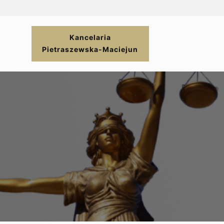
Kancelaria
Pietraszewska-Maciejun