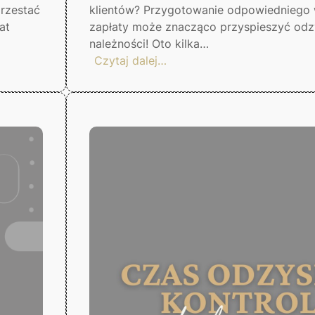
rzestać
klientów? Przygotowanie odpowiedniego
at
zapłaty może znacząco przyspieszyć odz
należności! Oto kilka…
:
Czytaj dalej…
Wezwanie
do
zapłaty.
Gorzów
Wlkp.