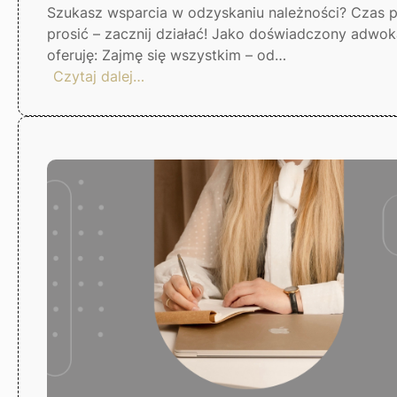
Szukasz wsparcia w odzyskaniu należności? Czas p
prosić – zacznij działać! Jako doświadczony adwok
oferuję: Zajmę się wszystkim – od…
:
Czytaj dalej…
Skuteczna
windykacja
długów
–
Gorzów
Wlkp.