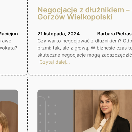
Negocjacje z dłużnikiem –
Gorzów Wielkopolski
Maciejun
21 listopada, 2024
Barbara Pietra
prawę
Czy warto negocjować z dłużnikiem? Od
wokata?
brzmi: tak, ale z głową. W biznesie czas to
skuteczne negocjacje mogą zaoszczędzi
:
Czytaj dalej…
Negocjacje
z
dłużnikiem
–
czy
warto?
Gorzów
Wielkopolski