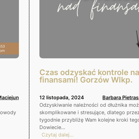
Czas odzyskać kontrole n
finansami! Gorzów Wlkp.
Maciejun
12 listopada, 2024
Barbara Pietra
Odzyskiwanie należności od dłużnika mo
 dowody
skomplikowane i stresujące, dlatego przez
tygodnie przybliżę Wam kolejne kroki teg
Dowiecie…
:
Czytaj dalej…