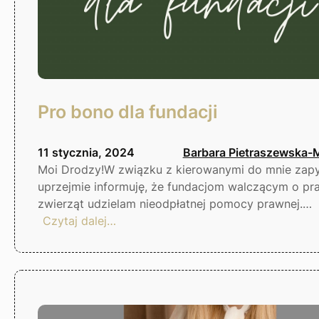
Pro bono dla fundacji
11 stycznia, 2024
Barbara Pietraszewska-
Moi Drodzy!W związku z kierowanymi do mnie zapy
uprzejmie informuję, że fundacjom walczącym o pr
zwierząt udzielam nieodpłatnej pomocy prawnej.…
:
Czytaj dalej…
Pro
bono
dla
fundacji