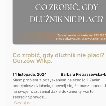
Co zrobić, gdy dłużnik nie płaci?
Gorzów Wlkp.
14 listopada, 2024
Barbara Pietraszewska-
Masz problem z odzyskaniem należności? Zanim
podejmiesz działania, upewnij się, że masz mocne
na swoje roszczenia! Jakie dokumenty warto
zebrać? Sprawdź…
:
Czytaj dalej…