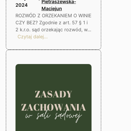
Pietraszewska-
2024
Maciejun
ROZWÓD Z ORZEKANIEM O WINIE
CZY BEZ? Zgodnie z art. 57 § 1 i
2 k.r.o. sąd orzekając rozwód, w…
:
Czytaj dalej…
Rozwód
i
co
dalej?
Gorzów
Wlkp.