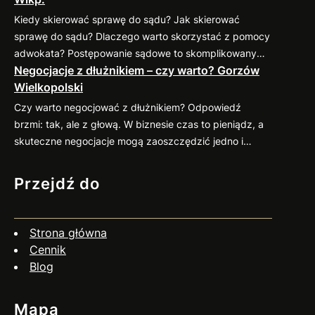
kontrahenta przed nawiązaniem współpracy Zanim
Kiedy skierować sprawę do sądu? Jak skierować
podpiszesz umowę, dokładnie sprawdź potencjalnego
sprawę do sądu? Dlaczego warto skorzystać z pomocy
kontrahenta. Możesz zweryfikować jego wiarygodność
adwokata? Postępowanie sądowe to skomplikowany
finansową w dostępnych bazach gospodarczych (np.
Negocjacje z dłużnikiem – czy warto? Gorzów
proces, który wymaga znajomości przepisów oraz
KRD, BIG) oraz poprosić o…
Wielkopolski
procedur. Profesjonalny pełnomocnik: Jeśli
zastanawiasz się nad skierowaniem swojej sprawy do
Czy warto negocjować z dłużnikiem? Odpowiedź
sądu, zapraszam do kontaktu
883 593 553. Chętnie
brzmi: tak, ale z głową. W biznesie czas to pieniądz, a
pomogę w ocenie sytuacji, przygotowaniu pozwu i
skuteczne negocjacje mogą zaoszczędzić jedno i
reprezentacji w…
drugie. Co więcej, umiejętne podejście do rozmów z
dłużnikiem często przynosi zaskakująco pozytywne
Przejdź do
efekty. Dlaczego warto negocjować? Jak się
przygotować? Czy negocjacje zawsze mają sens? Nie
zawsze. Jeśli dłużnik wyraźnie unika kontaktu, działa
Strona główna
nieuczciwie…
Cennik
Blog
Mapa