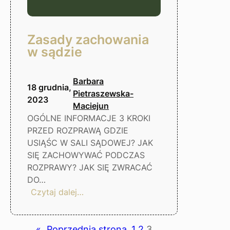
Zasady zachowania
w sądzie
Barbara
18 grudnia,
Pietraszewska-
2023
Maciejun
OGÓLNE INFORMACJE 3 KROKI
PRZED ROZPRAWĄ GDZIE
USIĄŚC W SALI SĄDOWEJ? JAK
SIĘ ZACHOWYWAĆ PODCZAS
ROZPRAWY? JAK SIĘ ZWRACAĆ
DO…
:
Czytaj dalej…
Zasady
zachowania
w
«
Poprzednia strona
1
2
3