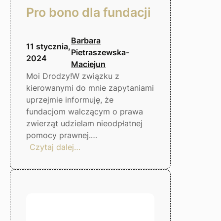
Pro bono dla fundacji
Barbara
11 stycznia,
Pietraszewska-
2024
Maciejun
Moi Drodzy!W związku z
kierowanymi do mnie zapytaniami
uprzejmie informuję, że
fundacjom walczącym o prawa
zwierząt udzielam nieodpłatnej
pomocy prawnej.…
:
Czytaj dalej…
Pro
bono
dla
fundacji