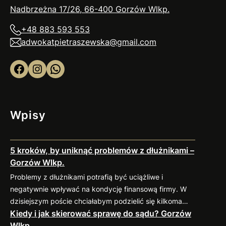
Nadbrzeżna 17/26, 66-400 Gorzów
Wlkp
.
+48 883 593 553
adwokatpietraszewska@gmail.com
Facebook
Instagram
WhatsApp
Wpisy
5 kroków, by uniknąć problemów z dłużnikami –
Gorzów Wlkp.
Problemy z dłużnikami potrafią być uciążliwe i
negatywnie wpływać na kondycję finansową firmy. W
dzisiejszym poście chciałabym podzielić się kilkoma
Kiedy i jak skierować sprawę do sądu? Gorzów
sprawdzonymi praktykami, które pomogą
Wlkp.
zminimalizować ryzyko takich sytuacji. 1. Weryfikacja