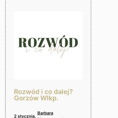
dziecko
–
Gorzów
Wlkp.
Rozwód i co dalej?
Gorzów Wlkp.
Barbara
2 stycznia,