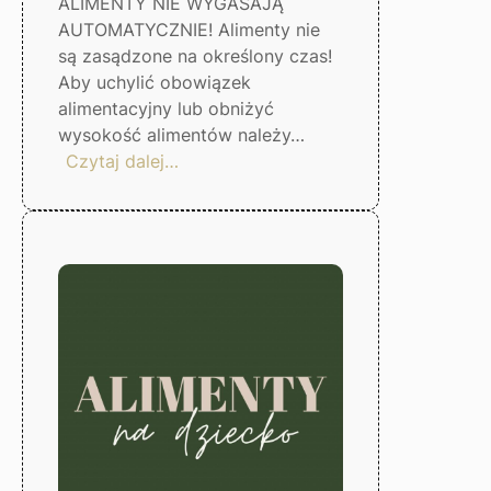
ALIMENTY NIE WYGASAJĄ
AUTOMATYCZNIE! Alimenty nie
są zasądzone na określony czas!
Aby uchylić obowiązek
alimentacyjny lub obniżyć
wysokość alimentów należy…
:
Czytaj dalej…
Alimenty
nie
wygasają
automatycznie
–
Gorzów
Wlkp.