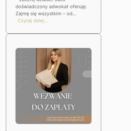
doświadczony adwokat oferuję:
Zajmę się wszystkim – od…
:
Czytaj dalej…
Skuteczna
windykacja
długów
–
Gorzów
Wlkp.