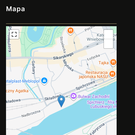
Mapa
+
−