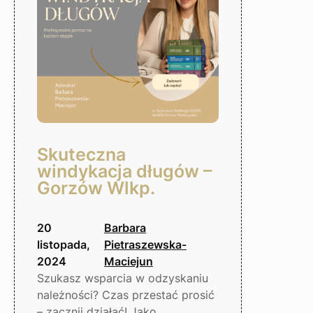
Wielkopolski
Skuteczna
windykacja długów –
Gorzów Wlkp.
20
Barbara
listopada,
Pietraszewska-
2024
Maciejun
Szukasz wsparcia w odzyskaniu
należności? Czas przestać prosić
– zacznij działać! Jako