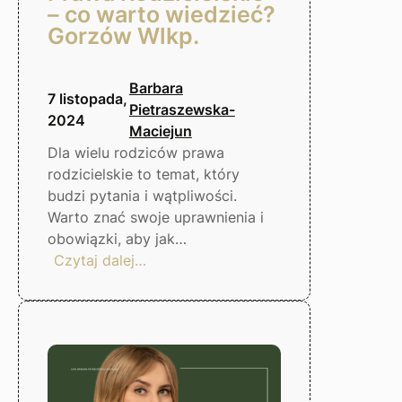
– co warto wiedzieć?
Gorzów Wlkp.
Barbara
7 listopada,
Pietraszewska-
2024
Maciejun
Dla wielu rodziców prawa
rodzicielskie to temat, który
budzi pytania i wątpliwości.
Warto znać swoje uprawnienia i
obowiązki, aby jak…
:
Czytaj dalej…
Prawa
Rodzicielskie
–
co
warto
wiedzieć?