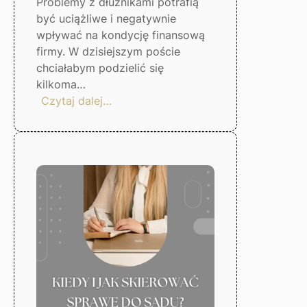
Problemy z dłużnikami potrafią
być uciążliwe i negatywnie
wpływać na kondycję finansową
firmy. W dzisiejszym poście
chciałabym podzielić się
kilkoma…
:
Czytaj dalej…
5
kroków,
by
uniknąć
problemów
z
dłużnikami
–
Gorzów
Wlkp.