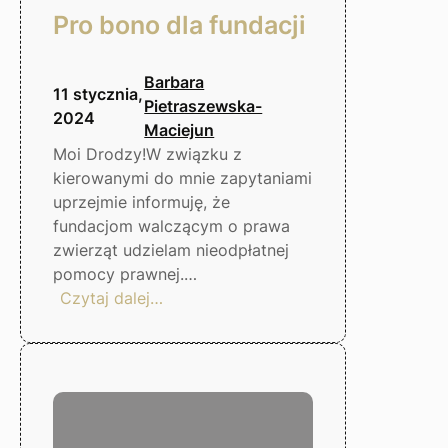
Pro bono dla fundacji
Barbara
11 stycznia,
Pietraszewska-
2024
Maciejun
Moi Drodzy!W związku z
kierowanymi do mnie zapytaniami
uprzejmie informuję, że
fundacjom walczącym o prawa
zwierząt udzielam nieodpłatnej
pomocy prawnej.…
:
Czytaj dalej…
Pro
bono
dla
fundacji