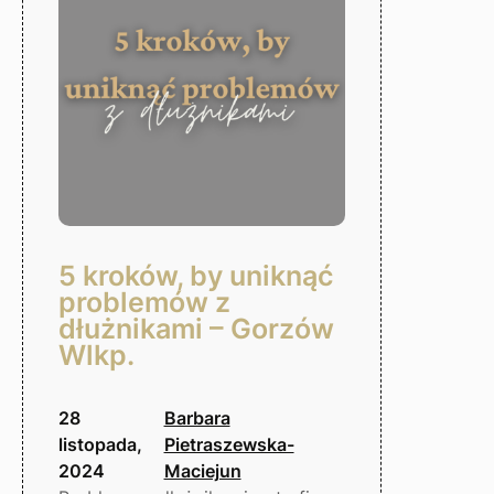
5 kroków, by uniknąć
problemów z
dłużnikami – Gorzów
Wlkp.
28
Barbara
listopada,
Pietraszewska-
2024
Maciejun