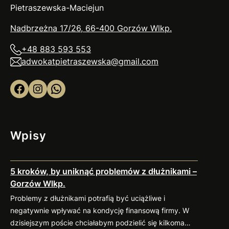
Pietraszewska-Maciejun
Nadbrzeżna 17/26, 66-400 Gorzów
Wlkp
.
+48 883 593 553
adwokatpietraszewska@gmail.com
Facebook
Instagram
WhatsApp
Wpisy
5 kroków, by uniknąć problemów z dłużnikami –
Gorzów Wlkp.
Problemy z dłużnikami potrafią być uciążliwe i
negatywnie wpływać na kondycję finansową firmy. W
dzisiejszym poście chciałabym podzielić się kilkoma