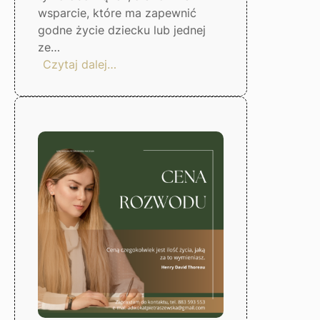
wsparcie, które ma zapewnić
godne życie dziecku lub jednej
ze…
:
Czytaj dalej…
Jak
ustalić
wysokość
alimentów?
Gorzów
Wlkp.