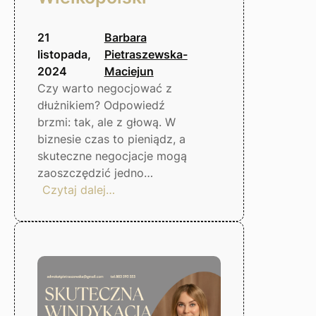
21
Barbara
listopada,
Pietraszewska-
2024
Maciejun
Czy warto negocjować z
dłużnikiem? Odpowiedź
brzmi: tak, ale z głową. W
biznesie czas to pieniądz, a
skuteczne negocjacje mogą
zaoszczędzić jedno…
:
Czytaj dalej…
Negocjacje
z
dłużnikiem
–
czy
warto?
Gorzów