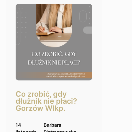
Gorzów
Wlkp.
Co zrobić, gdy
dłużnik nie płaci?
Gorzów Wlkp.
14
Barbara
listopada,
Pietraszewska-