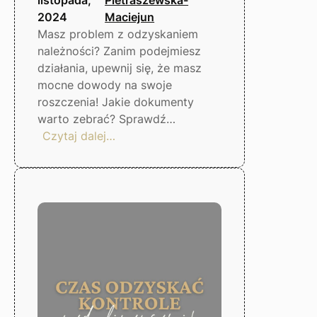
2024
Maciejun
Masz problem z odzyskaniem
należności? Zanim podejmiesz
działania, upewnij się, że masz
mocne dowody na swoje
roszczenia! Jakie dokumenty
warto zebrać? Sprawdź…
:
Czytaj dalej…
Co
zrobić,
gdy
dłużnik
nie
płaci?
Gorzów
Wlkp.