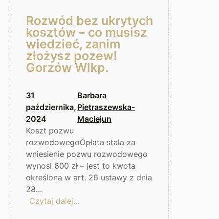
Rozwód bez ukrytych
kosztów – co musisz
wiedzieć, zanim
złożysz pozew!
Gorzów Wlkp.
31
Barbara
października,
Pietraszewska-
2024
Maciejun
Koszt pozwu
rozwodowegoOpłata stała za
wniesienie pozwu rozwodowego
wynosi 600 zł – jest to kwota
określona w art. 26 ustawy z dnia
28…
:
Czytaj dalej…
Rozwód