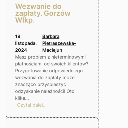
Wezwanie do
zapłaty. Gorzów
Wlkp.
19
Barbara
listopada,
Pietraszewska-
2024
Maciejun
Masz problem z nieterminowymi
płatnościami od swoich klientów?
Przygotowanie odpowiedniego
wezwania do zapłaty może
znacząco przyspieszyć
odzyskanie należności! Oto
kilka…
:
Czytaj dalej…
Wezwanie
do
zapłaty.