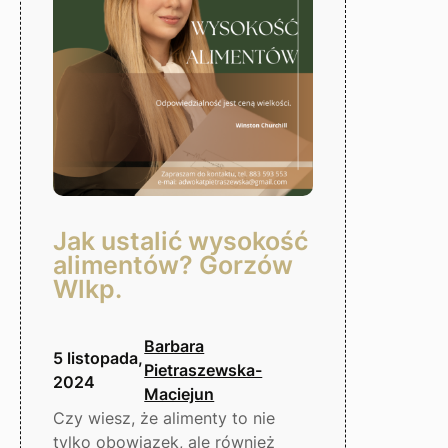
Gorzów
Wlkp.
Jak ustalić wysokość
alimentów? Gorzów
Wlkp.
Barbara
5 listopada,
Pietraszewska-
2024
Maciejun
Czy wiesz, że alimenty to nie
tylko obowiązek, ale również