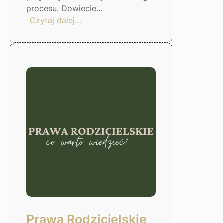
procesu. Dowiecie…
:
Czytaj dalej…
Czas
odzyskać
kontrole
nad
finansami!
Gorzów
Wlkp.
Prawa Rodzicielskie