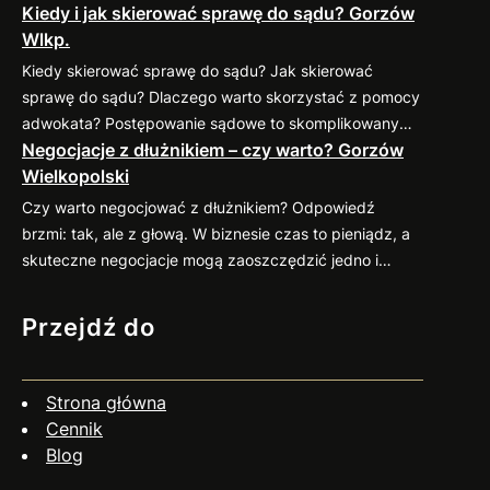
Kiedy i jak skierować sprawę do sądu? Gorzów
sprawdzonymi praktykami, które pomogą
Wlkp.
zminimalizować ryzyko takich sytuacji. 1. Weryfikacja
kontrahenta przed nawiązaniem współpracy Zanim
Kiedy skierować sprawę do sądu? Jak skierować
podpiszesz umowę, dokładnie sprawdź potencjalnego
sprawę do sądu? Dlaczego warto skorzystać z pomocy
kontrahenta. Możesz zweryfikować jego wiarygodność
adwokata? Postępowanie sądowe to skomplikowany
finansową w dostępnych bazach gospodarczych (np.
Negocjacje z dłużnikiem – czy warto? Gorzów
proces, który wymaga znajomości przepisów oraz
KRD, BIG) oraz poprosić o…
Wielkopolski
procedur. Profesjonalny pełnomocnik: Jeśli
zastanawiasz się nad skierowaniem swojej sprawy do
Czy warto negocjować z dłużnikiem? Odpowiedź
sądu, zapraszam do kontaktu
883 593 553. Chętnie
brzmi: tak, ale z głową. W biznesie czas to pieniądz, a
pomogę w ocenie sytuacji, przygotowaniu pozwu i
skuteczne negocjacje mogą zaoszczędzić jedno i
reprezentacji w…
drugie. Co więcej, umiejętne podejście do rozmów z
dłużnikiem często przynosi zaskakująco pozytywne
Przejdź do
efekty. Dlaczego warto negocjować? Jak się
przygotować? Czy negocjacje zawsze mają sens? Nie
zawsze. Jeśli dłużnik wyraźnie unika kontaktu, działa
Strona główna
nieuczciwie…
Cennik
Blog