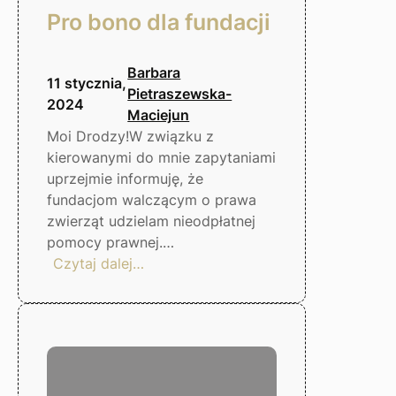
Pro bono dla fundacji
Barbara
11 stycznia,
Pietraszewska-
2024
Maciejun
Moi Drodzy!W związku z
kierowanymi do mnie zapytaniami
uprzejmie informuję, że
fundacjom walczącym o prawa
zwierząt udzielam nieodpłatnej
pomocy prawnej.…
:
Czytaj dalej…
Pro
bono
dla
fundacji