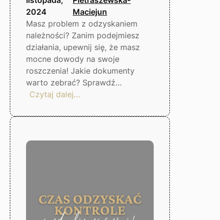
2024
Maciejun
Masz problem z odzyskaniem
należności? Zanim podejmiesz
działania, upewnij się, że masz
mocne dowody na swoje
roszczenia! Jakie dokumenty
warto zebrać? Sprawdź…
:
Czytaj dalej…
Co
zrobić,
gdy
dłużnik
nie
płaci?
Gorzów
Wlkp.