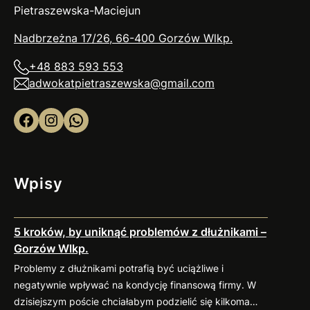
Pietraszewska-Maciejun
Nadbrzeżna 17/26, 66-400 Gorzów
Wlkp
.
+48 883 593 553
adwokatpietraszewska@gmail.com
Facebook
Instagram
WhatsApp
Wpisy
5 kroków, by uniknąć problemów z dłużnikami –
Gorzów Wlkp.
Problemy z dłużnikami potrafią być uciążliwe i
negatywnie wpływać na kondycję finansową firmy. W
dzisiejszym poście chciałabym podzielić się kilkoma