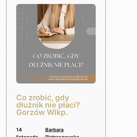
Gorzów
Wlkp.
Co zrobić, gdy
dłużnik nie płaci?
Gorzów Wlkp.
14
Barbara
listopada,
Pietraszewska-