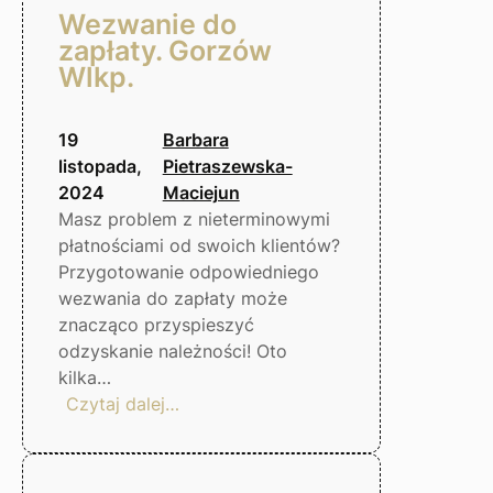
Wezwanie do
zapłaty. Gorzów
Wlkp.
19
Barbara
listopada,
Pietraszewska-
2024
Maciejun
Masz problem z nieterminowymi
płatnościami od swoich klientów?
Przygotowanie odpowiedniego
wezwania do zapłaty może
znacząco przyspieszyć
odzyskanie należności! Oto
kilka…
:
Czytaj dalej…
Wezwanie
do
zapłaty.