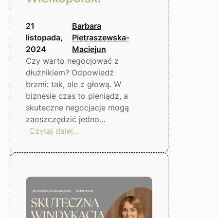
21
Barbara
listopada,
Pietraszewska-
2024
Maciejun
Czy warto negocjować z
dłużnikiem? Odpowiedź
brzmi: tak, ale z głową. W
biznesie czas to pieniądz, a
skuteczne negocjacje mogą
zaoszczędzić jedno…
:
Czytaj dalej…
Negocjacje
z
dłużnikiem
–
czy
warto?
Gorzów