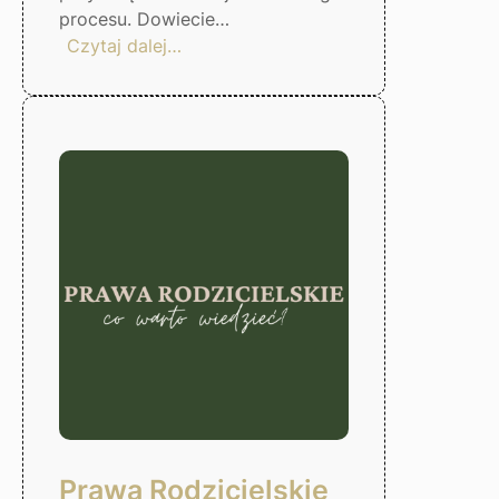
procesu. Dowiecie…
:
Czytaj dalej…
Czas
odzyskać
kontrole
nad
finansami!
Gorzów
Wlkp.
Prawa Rodzicielskie