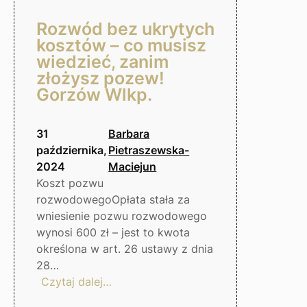
Rozwód bez ukrytych
kosztów – co musisz
wiedzieć, zanim
złożysz pozew!
Gorzów Wlkp.
31
Barbara
października,
Pietraszewska-
2024
Maciejun
Koszt pozwu
rozwodowegoOpłata stała za
wniesienie pozwu rozwodowego
wynosi 600 zł – jest to kwota
określona w art. 26 ustawy z dnia
28…
:
Czytaj dalej…
Rozwód