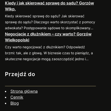
Kiedy i jak skierować sprawę do sądu? Gorzów
sprawdzonymi praktykami, które pomogą
Wlkp.
zminimalizować ryzyko takich sytuacji. 1. Weryfikacja
kontrahenta przed nawiązaniem współpracy Zanim
Kiedy skierować sprawę do sądu? Jak skierować
podpiszesz umowę, dokładnie sprawdź potencjalnego
sprawę do sądu? Dlaczego warto skorzystać z pomocy
kontrahenta. Możesz zweryfikować jego wiarygodność
adwokata? Postępowanie sądowe to skomplikowany
finansową w dostępnych bazach gospodarczych (np.
Negocjacje z dłużnikiem – czy warto? Gorzów
proces, który wymaga znajomości przepisów oraz
KRD, BIG) oraz poprosić o…
Wielkopolski
procedur. Profesjonalny pełnomocnik: Jeśli
zastanawiasz się nad skierowaniem swojej sprawy do
Czy warto negocjować z dłużnikiem? Odpowiedź
sądu, zapraszam do kontaktu
883 593 553. Chętnie
brzmi: tak, ale z głową. W biznesie czas to pieniądz, a
pomogę w ocenie sytuacji, przygotowaniu pozwu i
skuteczne negocjacje mogą zaoszczędzić jedno i
reprezentacji w…
drugie. Co więcej, umiejętne podejście do rozmów z
dłużnikiem często przynosi zaskakująco pozytywne
Przejdź do
efekty. Dlaczego warto negocjować? Jak się
przygotować? Czy negocjacje zawsze mają sens? Nie
zawsze. Jeśli dłużnik wyraźnie unika kontaktu, działa
Strona główna
nieuczciwie…
Cennik
Blog