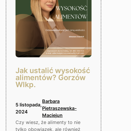
Gorzów
Wlkp.
Jak ustalić wysokość
alimentów? Gorzów
Wlkp.
Barbara
5 listopada,
Pietraszewska-
2024
Maciejun
Czy wiesz, że alimenty to nie
tylko obowiązek, ale również