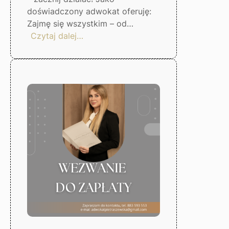
doświadczony adwokat oferuję:
Zajmę się wszystkim – od…
:
Czytaj dalej…
Skuteczna
windykacja
długów
–
Gorzów
Wlkp.