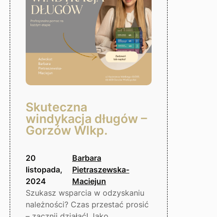
Wielkopolski
Skuteczna
windykacja długów –
Gorzów Wlkp.
20
Barbara
listopada,
Pietraszewska-
2024
Maciejun
Szukasz wsparcia w odzyskaniu
należności? Czas przestać prosić
– zacznij działać! Jako