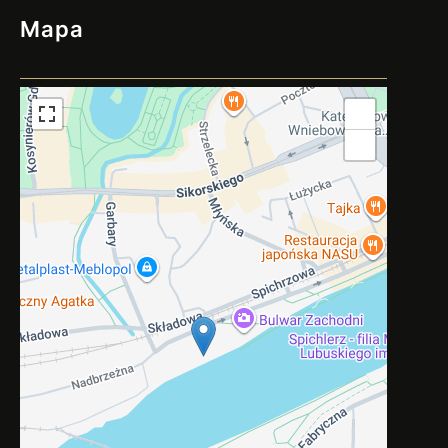
Mapa
+
−