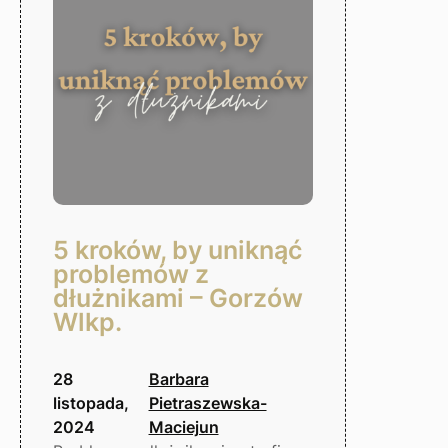
5 kroków, by uniknąć
problemów z
dłużnikami – Gorzów
Wlkp.
28
Barbara
listopada,
Pietraszewska-
2024
Maciejun