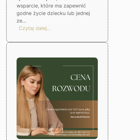
wsparcie, które ma zapewnić
godne życie dziecku lub jednej
ze…
:
Czytaj dalej…
Jak
ustalić
wysokość
alimentów?
Gorzów
Wlkp.