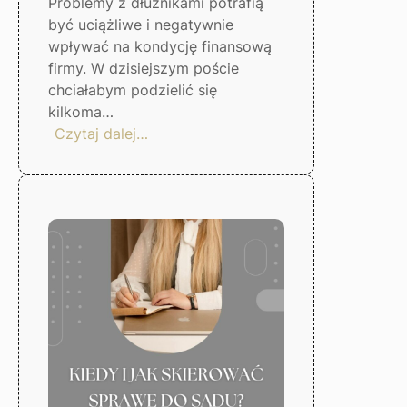
Problemy z dłużnikami potrafią
być uciążliwe i negatywnie
wpływać na kondycję finansową
firmy. W dzisiejszym poście
chciałabym podzielić się
kilkoma…
:
Czytaj dalej…
5
kroków,
by
uniknąć
problemów
z
dłużnikami
–
Gorzów
Wlkp.