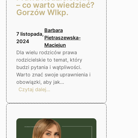
– co warto wiedzieć?
Gorzów Wlkp.
Barbara
7 listopada,
Pietraszewska-
2024
Maciejun
Dla wielu rodziców prawa
rodzicielskie to temat, który
budzi pytania i wątpliwości.
Warto znać swoje uprawnienia i
obowiązki, aby jak…
:
Czytaj dalej…
Prawa
Rodzicielskie
–
co
warto
wiedzieć?