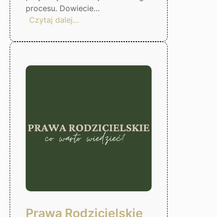
procesu. Dowiecie…
:
Czytaj dalej…
Czas
odzyskać
kontrole
nad
finansami!
Gorzów
Wlkp.
Prawa Rodzicielskie