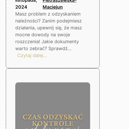
2024
Maciejun
Masz problem z odzyskaniem
należności? Zanim podejmiesz
działania, upewnij się, że masz
mocne dowody na swoje
roszczenia! Jakie dokumenty
warto zebrać? Sprawdź…
:
Czytaj dalej…
Co
zrobić,
gdy
dłużnik
nie
płaci?
Gorzów
Wlkp.