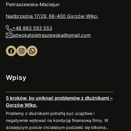
Pietraszewska-Maciejun
Nadbrzeżna 17/26, 66-400 Gorzów
Wlkp
.
+48 883 593 553
adwokatpietraszewska@gmail.com
Facebook
Instagram
WhatsApp
Wpisy
5 kroków, by uniknąć problemów z dłużnikami –
Gorzów Wlkp.
Problemy z dłużnikami potrafią być uciążliwe i
negatywnie wpływać na kondycję finansową firmy. W
dzisiejszym poście chciałabym podzielić się kilkoma