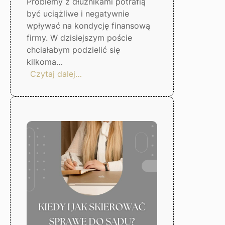
Problemy z dłużnikami potrafią
być uciążliwe i negatywnie
wpływać na kondycję finansową
firmy. W dzisiejszym poście
chciałabym podzielić się
kilkoma…
:
Czytaj dalej…
5
kroków,
by
uniknąć
problemów
z
dłużnikami
–
Gorzów
Wlkp.