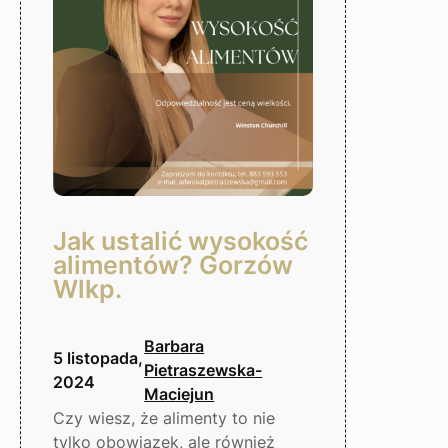
Gorzów
Wlkp.
Jak ustalić wysokość
alimentów? Gorzów
Wlkp.
Barbara
5 listopada,
Pietraszewska-
2024
Maciejun
Czy wiesz, że alimenty to nie
tylko obowiązek, ale również