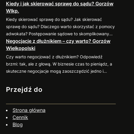
Kiedy i jak skierować sprawę do sądu? Gorzów
sprawdzonymi praktykami, które pomogą
Wlkp.
zminimalizować ryzyko takich sytuacji. 1. Weryfikacja
kontrahenta przed nawiązaniem współpracy Zanim
Kiedy skierować sprawę do sądu? Jak skierować
podpiszesz umowę, dokładnie sprawdź potencjalnego
sprawę do sądu? Dlaczego warto skorzystać z pomocy
kontrahenta. Możesz zweryfikować jego wiarygodność
adwokata? Postępowanie sądowe to skomplikowany
finansową w dostępnych bazach gospodarczych (np.
Negocjacje z dłużnikiem – czy warto? Gorzów
proces, który wymaga znajomości przepisów oraz
KRD, BIG) oraz poprosić o…
Wielkopolski
procedur. Profesjonalny pełnomocnik: Jeśli
zastanawiasz się nad skierowaniem swojej sprawy do
Czy warto negocjować z dłużnikiem? Odpowiedź
sądu, zapraszam do kontaktu
883 593 553. Chętnie
brzmi: tak, ale z głową. W biznesie czas to pieniądz, a
pomogę w ocenie sytuacji, przygotowaniu pozwu i
skuteczne negocjacje mogą zaoszczędzić jedno i
reprezentacji w…
drugie. Co więcej, umiejętne podejście do rozmów z
dłużnikiem często przynosi zaskakująco pozytywne
Przejdź do
efekty. Dlaczego warto negocjować? Jak się
przygotować? Czy negocjacje zawsze mają sens? Nie
zawsze. Jeśli dłużnik wyraźnie unika kontaktu, działa
Strona główna
nieuczciwie…
Cennik
Blog