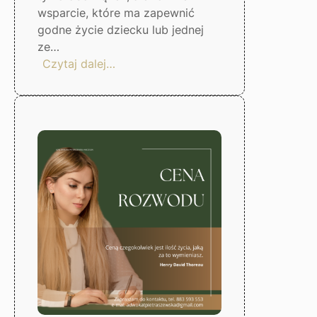
wsparcie, które ma zapewnić
godne życie dziecku lub jednej
ze…
:
Czytaj dalej…
Jak
ustalić
wysokość
alimentów?
Gorzów
Wlkp.