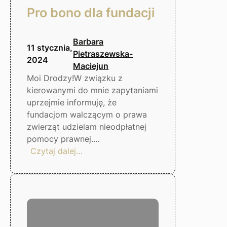
Pro bono dla fundacji
Barbara
11 stycznia,
Pietraszewska-
2024
Maciejun
Moi Drodzy!W związku z
kierowanymi do mnie zapytaniami
uprzejmie informuję, że
fundacjom walczącym o prawa
zwierząt udzielam nieodpłatnej
pomocy prawnej.…
:
Czytaj dalej…
Pro
bono
dla
fundacji