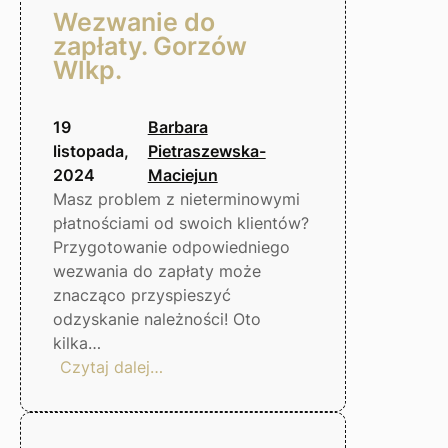
Wezwanie do
zapłaty. Gorzów
Wlkp.
19
Barbara
listopada,
Pietraszewska-
2024
Maciejun
Masz problem z nieterminowymi
płatnościami od swoich klientów?
Przygotowanie odpowiedniego
wezwania do zapłaty może
znacząco przyspieszyć
odzyskanie należności! Oto
kilka…
:
Czytaj dalej…
Wezwanie
do
zapłaty.