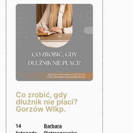
Gorzów
Wlkp.
Co zrobić, gdy
dłużnik nie płaci?
Gorzów Wlkp.
14
Barbara
listopada,
Pietraszewska-