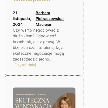
21
Barbara
listopada,
Pietraszewska-
2024
Maciejun
Czy warto negocjować z
dłużnikiem? Odpowiedź
brzmi: tak, ale z głową. W
biznesie czas to pieniądz, a
skuteczne negocjacje mogą
zaoszczędzić jedno…
:
Czytaj dalej…
Negocjacje
z
dłużnikiem
–
czy
warto?
Gorzów