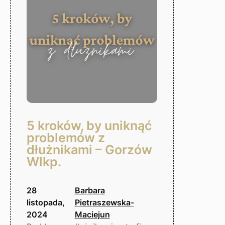
5 kroków, by uniknąć
problemów z
dłużnikami – Gorzów
Wlkp.
28
Barbara
listopada,
Pietraszewska-
2024
Maciejun