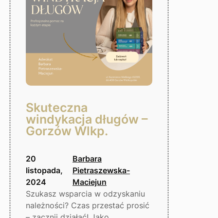
Wielkopolski
Skuteczna
windykacja długów –
Gorzów Wlkp.
20
Barbara
listopada,
Pietraszewska-
2024
Maciejun
Szukasz wsparcia w odzyskaniu
należności? Czas przestać prosić
– zacznij działać! Jako