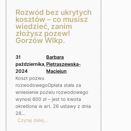
Rozwód bez ukrytych
kosztów – co musisz
wiedzieć, zanim
złożysz pozew!
Gorzów Wlkp.
31
Barbara
października,
Pietraszewska-
2024
Maciejun
Koszt pozwu
rozwodowegoOpłata stała za
wniesienie pozwu rozwodowego
wynosi 600 zł – jest to kwota
określona w art. 26 ustawy z dnia
28…
:
Czytaj dalej…
Rozwód