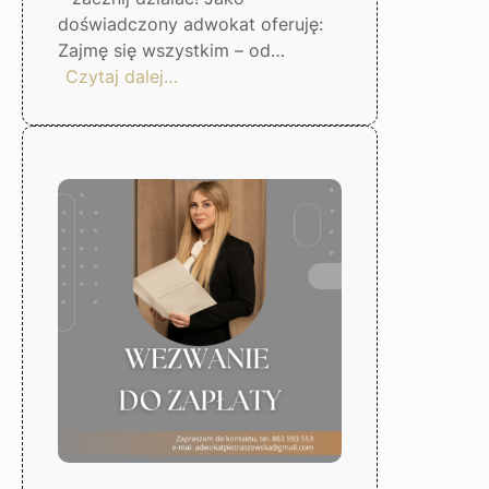
doświadczony adwokat oferuję:
Zajmę się wszystkim – od…
:
Czytaj dalej…
Skuteczna
windykacja
długów
–
Gorzów
Wlkp.