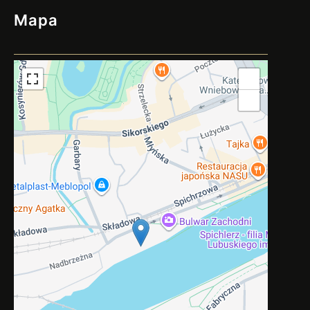
Mapa
+
−