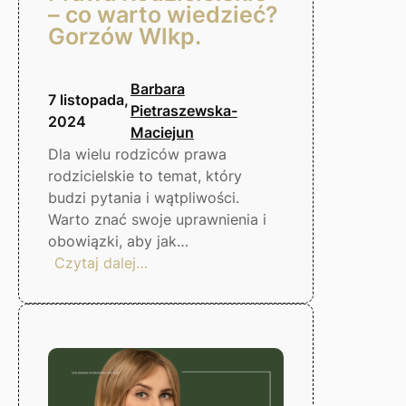
– co warto wiedzieć?
Gorzów Wlkp.
Barbara
7 listopada,
Pietraszewska-
2024
Maciejun
Dla wielu rodziców prawa
rodzicielskie to temat, który
budzi pytania i wątpliwości.
Warto znać swoje uprawnienia i
obowiązki, aby jak…
:
Czytaj dalej…
Prawa
Rodzicielskie
–
co
warto
wiedzieć?