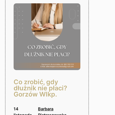
Gorzów
Wlkp.
Co zrobić, gdy
dłużnik nie płaci?
Gorzów Wlkp.
14
Barbara
listopada,
Pietraszewska-