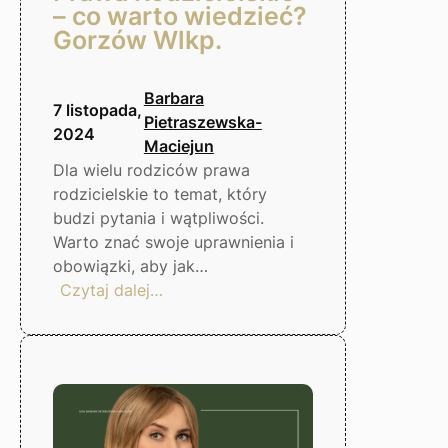
– co warto wiedzieć?
Gorzów Wlkp.
Barbara
7 listopada,
Pietraszewska-
2024
Maciejun
Dla wielu rodziców prawa
rodzicielskie to temat, który
budzi pytania i wątpliwości.
Warto znać swoje uprawnienia i
obowiązki, aby jak…
:
Czytaj dalej…
Prawa
Rodzicielskie
–
co
warto
wiedzieć?