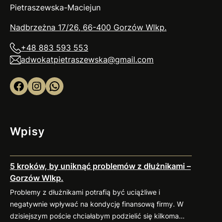
Pietraszewska-Maciejun
Nadbrzeżna 17/26, 66-400 Gorzów
Wlkp
.
+48 883 593 553
adwokatpietraszewska@gmail.com
Facebook
Instagram
WhatsApp
Wpisy
5 kroków, by uniknąć problemów z dłużnikami –
Gorzów Wlkp.
Problemy z dłużnikami potrafią być uciążliwe i
negatywnie wpływać na kondycję finansową firmy. W
dzisiejszym poście chciałabym podzielić się kilkoma