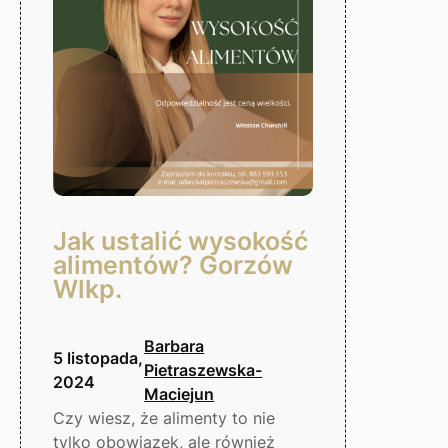
Gorzów
Wlkp.
Jak ustalić wysokość
alimentów? Gorzów
Wlkp.
Barbara
5 listopada,
Pietraszewska-
2024
Maciejun
Czy wiesz, że alimenty to nie
tylko obowiązek, ale również