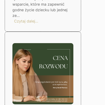
wsparcie, które ma zapewnić
godne życie dziecku lub jednej
ze…
:
Czytaj dalej…
Jak
ustalić
wysokość
alimentów?
Gorzów
Wlkp.