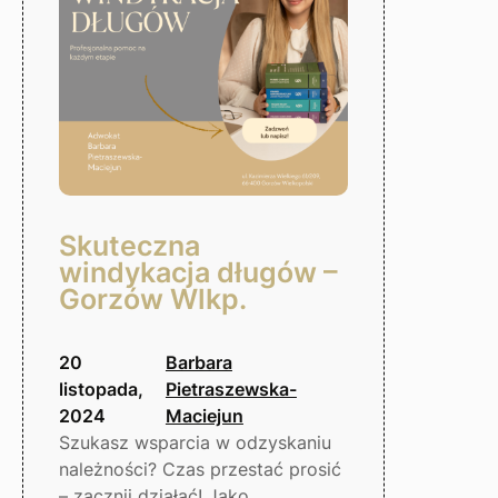
Wielkopolski
Skuteczna
windykacja długów –
Gorzów Wlkp.
20
Barbara
listopada,
Pietraszewska-
2024
Maciejun
Szukasz wsparcia w odzyskaniu
należności? Czas przestać prosić
– zacznij działać! Jako