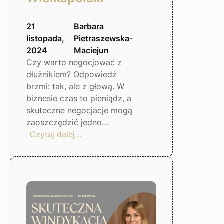
21
Barbara
listopada,
Pietraszewska-
2024
Maciejun
Czy warto negocjować z
dłużnikiem? Odpowiedź
brzmi: tak, ale z głową. W
biznesie czas to pieniądz, a
skuteczne negocjacje mogą
zaoszczędzić jedno…
:
Czytaj dalej…
Negocjacje
z
dłużnikiem
–
czy
warto?
Gorzów