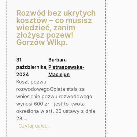
Rozwód bez ukrytych
kosztów – co musisz
wiedzieć, zanim
złożysz pozew!
Gorzów Wlkp.
31
Barbara
października,
Pietraszewska-
2024
Maciejun
Koszt pozwu
rozwodowegoOpłata stała za
wniesienie pozwu rozwodowego
wynosi 600 zł – jest to kwota
określona w art. 26 ustawy z dnia
28…
:
Czytaj dalej…
Rozwód