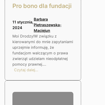
Pro bono dla fundacji
Barbara
11 stycznia,
Pietraszewska-
2024
Maciejun
Moi Drodzy!W związku z
kierowanymi do mnie zapytaniami
uprzejmie informuję, że
fundacjom walczącym o prawa
zwierząt udzielam nieodpłatnej
pomocy prawnej.…
:
Czytaj dalej…
Pro
bono
dla
fundacji