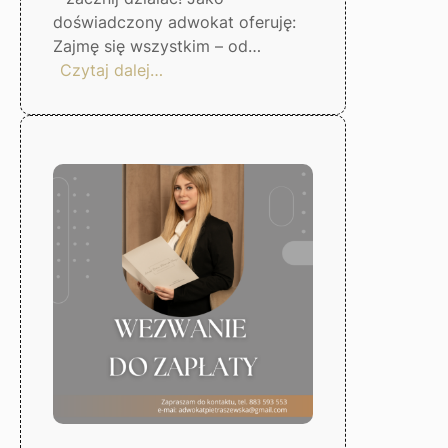
doświadczony adwokat oferuję:
Zajmę się wszystkim – od…
:
Czytaj dalej…
Skuteczna
windykacja
długów
–
Gorzów
Wlkp.