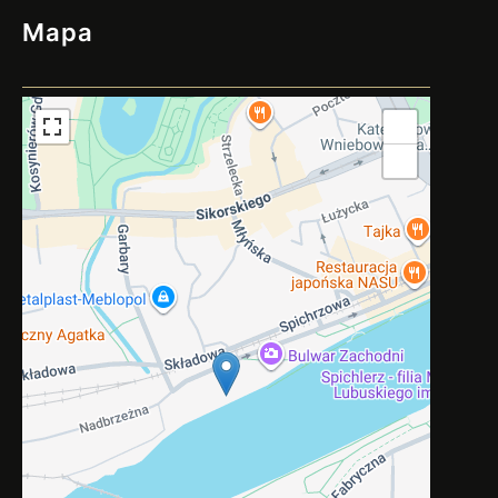
Mapa
+
−