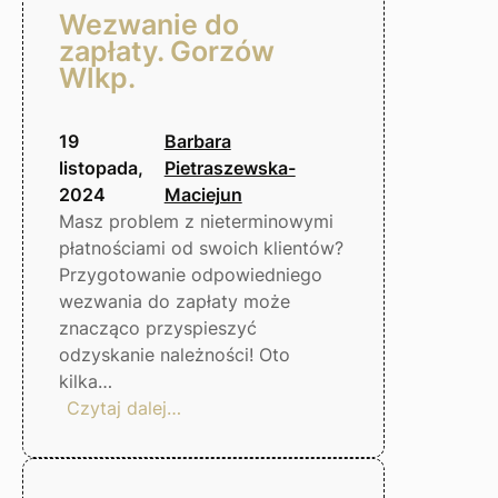
Wezwanie do
zapłaty. Gorzów
Wlkp.
19
Barbara
listopada,
Pietraszewska-
2024
Maciejun
Masz problem z nieterminowymi
płatnościami od swoich klientów?
Przygotowanie odpowiedniego
wezwania do zapłaty może
znacząco przyspieszyć
odzyskanie należności! Oto
kilka…
:
Czytaj dalej…
Wezwanie
do
zapłaty.