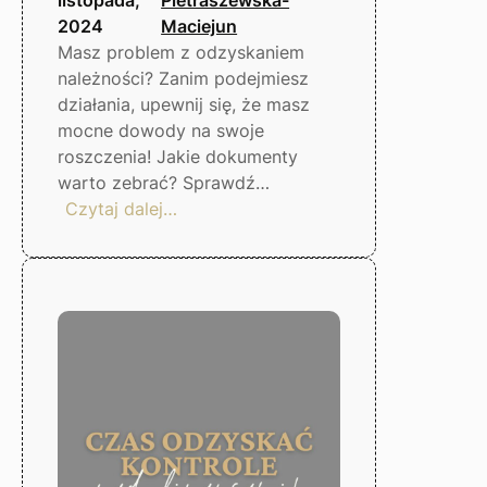
2024
Maciejun
Masz problem z odzyskaniem
należności? Zanim podejmiesz
działania, upewnij się, że masz
mocne dowody na swoje
roszczenia! Jakie dokumenty
warto zebrać? Sprawdź…
:
Czytaj dalej…
Co
zrobić,
gdy
dłużnik
nie
płaci?
Gorzów
Wlkp.