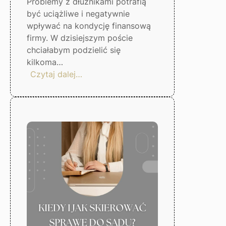
Problemy z dłużnikami potrafią
być uciążliwe i negatywnie
wpływać na kondycję finansową
firmy. W dzisiejszym poście
chciałabym podzielić się
kilkoma…
:
Czytaj dalej…
5
kroków,
by
uniknąć
problemów
z
dłużnikami
–
Gorzów
Wlkp.