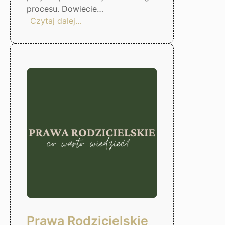
procesu. Dowiecie…
:
Czytaj dalej…
Czas
odzyskać
kontrole
nad
finansami!
Gorzów
Wlkp.
Prawa Rodzicielskie