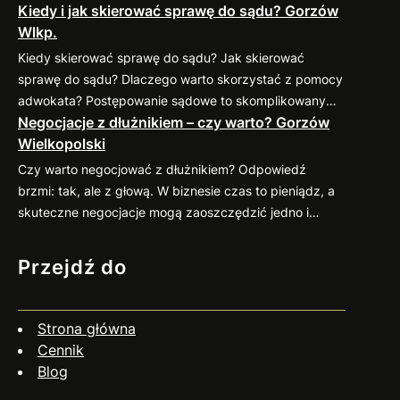
Kiedy i jak skierować sprawę do sądu? Gorzów
sprawdzonymi praktykami, które pomogą
Wlkp.
zminimalizować ryzyko takich sytuacji. 1. Weryfikacja
kontrahenta przed nawiązaniem współpracy Zanim
Kiedy skierować sprawę do sądu? Jak skierować
podpiszesz umowę, dokładnie sprawdź potencjalnego
sprawę do sądu? Dlaczego warto skorzystać z pomocy
kontrahenta. Możesz zweryfikować jego wiarygodność
adwokata? Postępowanie sądowe to skomplikowany
finansową w dostępnych bazach gospodarczych (np.
Negocjacje z dłużnikiem – czy warto? Gorzów
proces, który wymaga znajomości przepisów oraz
KRD, BIG) oraz poprosić o…
Wielkopolski
procedur. Profesjonalny pełnomocnik: Jeśli
zastanawiasz się nad skierowaniem swojej sprawy do
Czy warto negocjować z dłużnikiem? Odpowiedź
sądu, zapraszam do kontaktu
883 593 553. Chętnie
brzmi: tak, ale z głową. W biznesie czas to pieniądz, a
pomogę w ocenie sytuacji, przygotowaniu pozwu i
skuteczne negocjacje mogą zaoszczędzić jedno i
reprezentacji w…
drugie. Co więcej, umiejętne podejście do rozmów z
dłużnikiem często przynosi zaskakująco pozytywne
Przejdź do
efekty. Dlaczego warto negocjować? Jak się
przygotować? Czy negocjacje zawsze mają sens? Nie
zawsze. Jeśli dłużnik wyraźnie unika kontaktu, działa
Strona główna
nieuczciwie…
Cennik
Blog