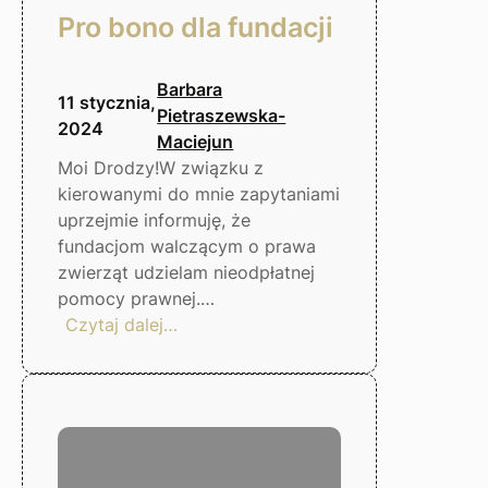
Pro bono dla fundacji
Barbara
11 stycznia,
Pietraszewska-
2024
Maciejun
Moi Drodzy!W związku z
kierowanymi do mnie zapytaniami
uprzejmie informuję, że
fundacjom walczącym o prawa
zwierząt udzielam nieodpłatnej
pomocy prawnej.…
:
Czytaj dalej…
Pro
bono
dla
fundacji