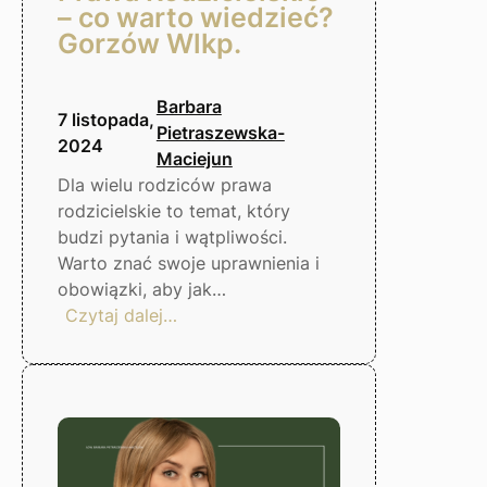
– co warto wiedzieć?
Gorzów Wlkp.
Barbara
7 listopada,
Pietraszewska-
2024
Maciejun
Dla wielu rodziców prawa
rodzicielskie to temat, który
budzi pytania i wątpliwości.
Warto znać swoje uprawnienia i
obowiązki, aby jak…
:
Czytaj dalej…
Prawa
Rodzicielskie
–
co
warto
wiedzieć?