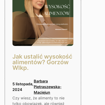
Gorzów
Wlkp.
Jak ustalić wysokość
alimentów? Gorzów
Wlkp.
Barbara
5 listopada,
Pietraszewska-
2024
Maciejun
Czy wiesz, że alimenty to nie
tylko obowiązek, ale również