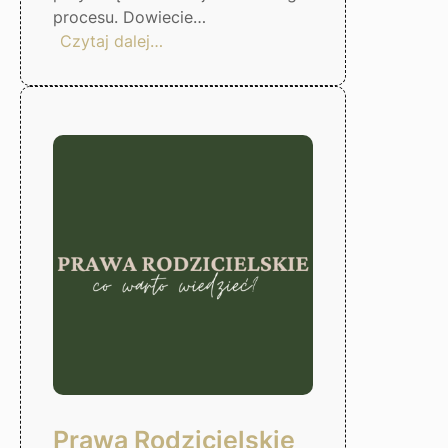
procesu. Dowiecie…
:
Czytaj dalej…
Czas
odzyskać
kontrole
nad
finansami!
Gorzów
Wlkp.
Prawa Rodzicielskie