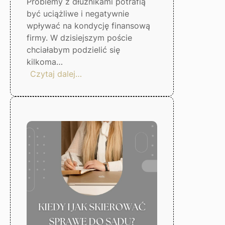
Problemy z dłużnikami potrafią
być uciążliwe i negatywnie
wpływać na kondycję finansową
firmy. W dzisiejszym poście
chciałabym podzielić się
kilkoma…
:
Czytaj dalej…
5
kroków,
by
uniknąć
problemów
z
dłużnikami
–
Gorzów
Wlkp.