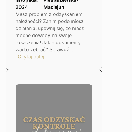
2024
Maciejun
Masz problem z odzyskaniem
należności? Zanim podejmiesz
działania, upewnij się, że masz
mocne dowody na swoje
roszczenia! Jakie dokumenty
warto zebrać? Sprawdź…
:
Czytaj dalej…
Co
zrobić,
gdy
dłużnik
nie
płaci?
Gorzów
Wlkp.