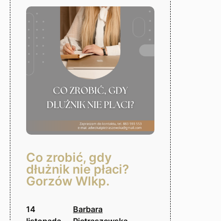
Gorzów
Wlkp.
Co zrobić, gdy
dłużnik nie płaci?
Gorzów Wlkp.
14
Barbara
listopada,
Pietraszewska-