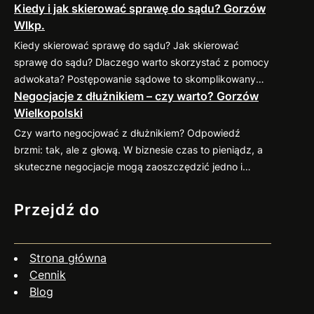
Kiedy i jak skierować sprawę do sądu? Gorzów
sprawdzonymi praktykami, które pomogą
Wlkp.
zminimalizować ryzyko takich sytuacji. 1. Weryfikacja
kontrahenta przed nawiązaniem współpracy Zanim
Kiedy skierować sprawę do sądu? Jak skierować
podpiszesz umowę, dokładnie sprawdź potencjalnego
sprawę do sądu? Dlaczego warto skorzystać z pomocy
kontrahenta. Możesz zweryfikować jego wiarygodność
adwokata? Postępowanie sądowe to skomplikowany
finansową w dostępnych bazach gospodarczych (np.
Negocjacje z dłużnikiem – czy warto? Gorzów
proces, który wymaga znajomości przepisów oraz
KRD, BIG) oraz poprosić o…
Wielkopolski
procedur. Profesjonalny pełnomocnik: Jeśli
zastanawiasz się nad skierowaniem swojej sprawy do
Czy warto negocjować z dłużnikiem? Odpowiedź
sądu, zapraszam do kontaktu
883 593 553. Chętnie
brzmi: tak, ale z głową. W biznesie czas to pieniądz, a
pomogę w ocenie sytuacji, przygotowaniu pozwu i
skuteczne negocjacje mogą zaoszczędzić jedno i
reprezentacji w…
drugie. Co więcej, umiejętne podejście do rozmów z
dłużnikiem często przynosi zaskakująco pozytywne
Przejdź do
efekty. Dlaczego warto negocjować? Jak się
przygotować? Czy negocjacje zawsze mają sens? Nie
zawsze. Jeśli dłużnik wyraźnie unika kontaktu, działa
Strona główna
nieuczciwie…
Cennik
Blog