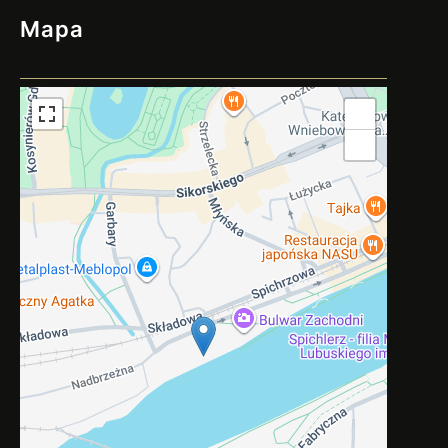
Mapa
+
−