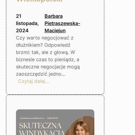
21
Barbara
listopada,
Pietraszewska-
2024
Maciejun
Czy warto negocjować z
dłużnikiem? Odpowiedź
brzmi: tak, ale z głową. W
biznesie czas to pieniądz, a
skuteczne negocjacje mogą
zaoszczędzić jedno…
:
Czytaj dalej…
Negocjacje
z
dłużnikiem
–
czy
warto?
Gorzów