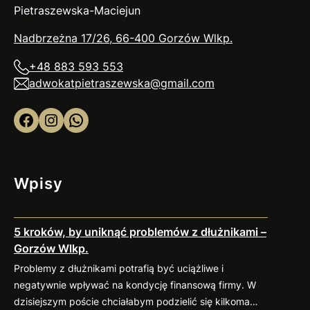
Pietraszewska-Maciejun
Nadbrzeżna 17/26, 66-400 Gorzów
Wlkp
.
+48 883 593 553
adwokatpietraszewska@gmail.com
Facebook
Instagram
WhatsApp
Wpisy
5 kroków, by uniknąć problemów z dłużnikami –
Gorzów Wlkp.
Problemy z dłużnikami potrafią być uciążliwe i
negatywnie wpływać na kondycję finansową firmy. W
dzisiejszym poście chciałabym podzielić się kilkoma