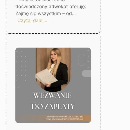
doświadczony adwokat oferuję:
Zajmę się wszystkim – od…
:
Czytaj dalej…
Skuteczna
windykacja
długów
–
Gorzów
Wlkp.