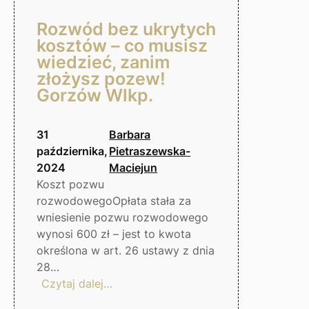
Rozwód bez ukrytych
kosztów – co musisz
wiedzieć, zanim
złożysz pozew!
Gorzów Wlkp.
31
Barbara
października,
Pietraszewska-
2024
Maciejun
Koszt pozwu
rozwodowegoOpłata stała za
wniesienie pozwu rozwodowego
wynosi 600 zł – jest to kwota
określona w art. 26 ustawy z dnia
28…
:
Czytaj dalej…
Rozwód