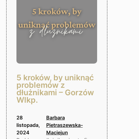
5 kroków, by uniknąć
problemów z
dłużnikami – Gorzów
Wlkp.
28
Barbara
listopada,
Pietraszewska-
2024
Maciejun