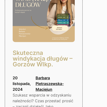
Wielkopolski
Skuteczna
windykacja długów –
Gorzów Wlkp.
20
Barbara
listopada,
Pietraszewska-
2024
Maciejun
Szukasz wsparcia w odzyskaniu
należności? Czas przestać prosić
– zacznij działać! Jako