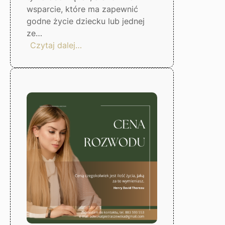
wsparcie, które ma zapewnić
godne życie dziecku lub jednej
ze…
:
Czytaj dalej…
Jak
ustalić
wysokość
alimentów?
Gorzów
Wlkp.