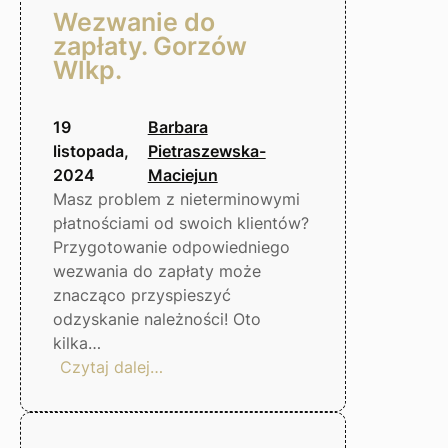
Wezwanie do
zapłaty. Gorzów
Wlkp.
19
Barbara
listopada,
Pietraszewska-
2024
Maciejun
Masz problem z nieterminowymi
płatnościami od swoich klientów?
Przygotowanie odpowiedniego
wezwania do zapłaty może
znacząco przyspieszyć
odzyskanie należności! Oto
kilka…
:
Czytaj dalej…
Wezwanie
do
zapłaty.