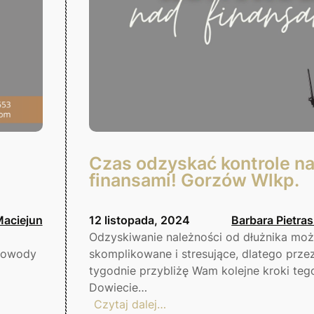
Czas odzyskać kontrole n
finansami! Gorzów Wlkp.
Maciejun
12 listopada, 2024
Barbara Pietra
Odzyskiwanie należności od dłużnika mo
 dowody
skomplikowane i stresujące, dlatego przez
tygodnie przybliżę Wam kolejne kroki teg
Dowiecie…
:
Czytaj dalej…