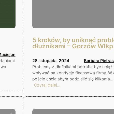
5 kroków, by uniknąć prob
dłużnikami – Gorzów Wlkp
Maciejun
taniami
28 listopada, 2024
Barbara Pietra
awa
Problemy z dłużnikami potrafią być uciążl
wpływać na kondycję finansową firmy. W 
poście chciałabym podzielić się kilkoma…
:
Czytaj dalej…
5
kroków,
by
uniknąć