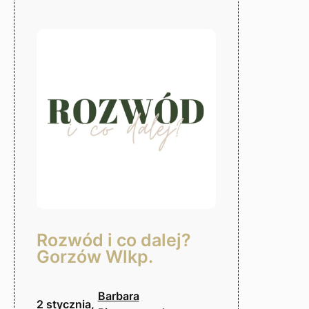
dziecko
–
Gorzów
Wlkp.
Rozwód i co dalej?
Gorzów Wlkp.
Barbara
2 stycznia,