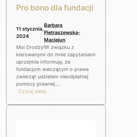
Pro bono dla fundacji
Barbara
11 stycznia,
Pietraszewska-
2024
Maciejun
Moi Drodzy!W związku z
kierowanymi do mnie zapytaniami
uprzejmie informuję, że
fundacjom walczącym o prawa
zwierząt udzielam nieodpłatnej
pomocy prawnej.…
:
Czytaj dalej…
Pro
bono
dla
fundacji