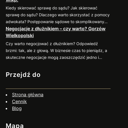
kontrahenta przed nawiązaniem współpracy Zanim
Kiedy skierować sprawę do sądu? Jak skierować
podpiszesz umowę, dokładnie sprawdź potencjalnego
sprawę do sądu? Dlaczego warto skorzystać z pomocy
kontrahenta. Możesz zweryfikować jego wiarygodność
adwokata? Postępowanie sądowe to skomplikowany
finansową w dostępnych bazach gospodarczych (np.
Negocjacje z dłużnikiem – czy warto? Gorzów
proces, który wymaga znajomości przepisów oraz
KRD, BIG) oraz poprosić o…
Wielkopolski
procedur. Profesjonalny pełnomocnik: Jeśli
zastanawiasz się nad skierowaniem swojej sprawy do
Czy warto negocjować z dłużnikiem? Odpowiedź
sądu, zapraszam do kontaktu
883 593 553. Chętnie
brzmi: tak, ale z głową. W biznesie czas to pieniądz, a
pomogę w ocenie sytuacji, przygotowaniu pozwu i
skuteczne negocjacje mogą zaoszczędzić jedno i
reprezentacji w…
drugie. Co więcej, umiejętne podejście do rozmów z
dłużnikiem często przynosi zaskakująco pozytywne
Przejdź do
efekty. Dlaczego warto negocjować? Jak się
przygotować? Czy negocjacje zawsze mają sens? Nie
zawsze. Jeśli dłużnik wyraźnie unika kontaktu, działa
Strona główna
nieuczciwie…
Cennik
Blog
Mapa