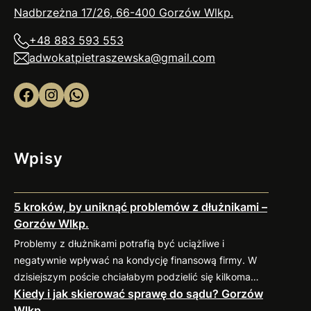
Nadbrzeżna 17/26, 66-400 Gorzów
Wlkp
.
+48 883 593 553
adwokatpietraszewska@gmail.com
Facebook
Instagram
WhatsApp
Wpisy
5 kroków, by uniknąć problemów z dłużnikami –
Gorzów Wlkp.
Problemy z dłużnikami potrafią być uciążliwe i
negatywnie wpływać na kondycję finansową firmy. W
dzisiejszym poście chciałabym podzielić się kilkoma
Kiedy i jak skierować sprawę do sądu? Gorzów
sprawdzonymi praktykami, które pomogą
Wlkp.
zminimalizować ryzyko takich sytuacji. 1. Weryfikacja