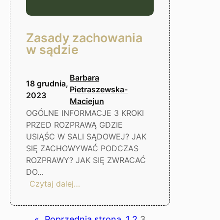
Zasady zachowania
w sądzie
Barbara
18 grudnia,
Pietraszewska-
2023
Maciejun
OGÓLNE INFORMACJE 3 KROKI
PRZED ROZPRAWĄ GDZIE
USIĄŚC W SALI SĄDOWEJ? JAK
SIĘ ZACHOWYWAĆ PODCZAS
ROZPRAWY? JAK SIĘ ZWRACAĆ
DO…
:
Czytaj dalej…
Zasady
zachowania
w
«
Poprzednia strona
1
2
3