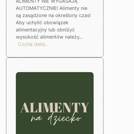
ALIMENTY NIE WYGASAJĄ
AUTOMATYCZNIE! Alimenty nie
są zasądzone na określony czas!
Aby uchylić obowiązek
alimentacyjny lub obniżyć
wysokość alimentów należy…
:
Czytaj dalej…
Alimenty
nie
wygasają
automatycznie
–
Gorzów
Wlkp.