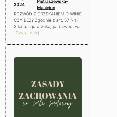
Pietraszewska-
2024
Maciejun
ROZWÓD Z ORZEKANIEM O WINIE
CZY BEZ? Zgodnie z art. 57 § 1 i
2 k.r.o. sąd orzekając rozwód, w…
:
Czytaj dalej…
Rozwód
i
co
dalej?
Gorzów
Wlkp.