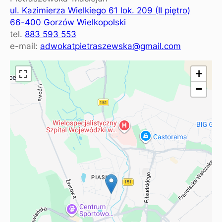
ul. Kazimierza Wielkiego 61 lok. 209 (II piętro)
66-400 Gorzów Wielkopolski
tel.
883 593 553
e-mail:
adwokatpietraszewska@gmail.com
+
−