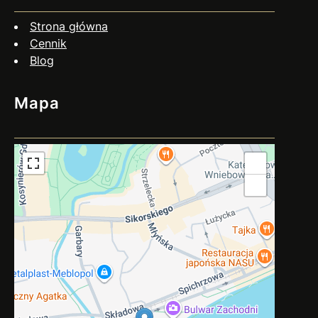
przygotować? Czy negocjacje zawsze mają sens? Nie
zawsze. Jeśli dłużnik wyraźnie unika kontaktu, działa
Strona główna
nieuczciwie…
Cennik
Blog
Mapa
+
−