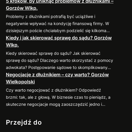
5 kroków, by uniknąć problemów z dłużnikami –
Gorzów Wlkp.
Problemy z dłużnikami potrafią być uciążliwe i
negatywnie wpływać na kondycję finansową firmy. W
dzisiejszym poście chciałabym podzielić się kilkoma
Kiedy i jak skierować sprawę do sądu? Gorzów
sprawdzonymi praktykami, które pomogą
Wlkp.
zminimalizować ryzyko takich sytuacji. 1. Weryfikacja
kontrahenta przed nawiązaniem współpracy Zanim
Kiedy skierować sprawę do sądu? Jak skierować
podpiszesz umowę, dokładnie sprawdź potencjalnego
sprawę do sądu? Dlaczego warto skorzystać z pomocy
kontrahenta. Możesz zweryfikować jego wiarygodność
adwokata? Postępowanie sądowe to skomplikowany
finansową w dostępnych bazach gospodarczych (np.
Negocjacje z dłużnikiem – czy warto? Gorzów
proces, który wymaga znajomości przepisów oraz
KRD, BIG) oraz poprosić o…
Wielkopolski
procedur. Profesjonalny pełnomocnik: Jeśli
zastanawiasz się nad skierowaniem swojej sprawy do
Czy warto negocjować z dłużnikiem? Odpowiedź
sądu, zapraszam do kontaktu
883 593 553. Chętnie
brzmi: tak, ale z głową. W biznesie czas to pieniądz, a
pomogę w ocenie sytuacji, przygotowaniu pozwu i
skuteczne negocjacje mogą zaoszczędzić jedno i
reprezentacji w…
drugie. Co więcej, umiejętne podejście do rozmów z
dłużnikiem często przynosi zaskakująco pozytywne
Przejdź do
efekty. Dlaczego warto negocjować? Jak się