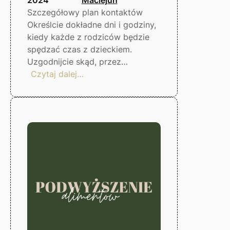
Szczegółowy plan kontaktów
Określcie dokładne dni i godziny,
kiedy każde z rodziców będzie
spędzać czas z dzieckiem.
Uzgodnijcie skąd, przez…
:
Czytaj dalej…
Jak
skutecznie
uregulować
kontakty
z
dzieckiem
–
Gorzów
Wlkp.