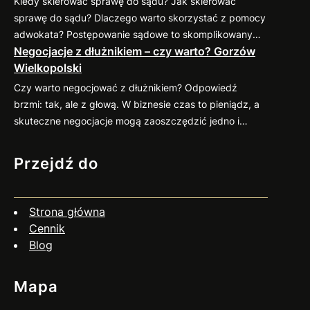
Kiedy skierować sprawę do sądu? Jak skierować
podpiszesz umowę, dokładnie sprawdź potencjalnego
sprawę do sądu? Dlaczego warto skorzystać z pomocy
kontrahenta. Możesz zweryfikować jego wiarygodność
adwokata? Postępowanie sądowe to skomplikowany
finansową w dostępnych bazach gospodarczych (np.
Negocjacje z dłużnikiem – czy warto? Gorzów
proces, który wymaga znajomości przepisów oraz
KRD, BIG) oraz poprosić o…
Wielkopolski
procedur. Profesjonalny pełnomocnik: Jeśli
zastanawiasz się nad skierowaniem swojej sprawy do
Czy warto negocjować z dłużnikiem? Odpowiedź
sądu, zapraszam do kontaktu
883 593 553. Chętnie
brzmi: tak, ale z głową. W biznesie czas to pieniądz, a
pomogę w ocenie sytuacji, przygotowaniu pozwu i
skuteczne negocjacje mogą zaoszczędzić jedno i
reprezentacji w…
drugie. Co więcej, umiejętne podejście do rozmów z
dłużnikiem często przynosi zaskakująco pozytywne
Przejdź do
efekty. Dlaczego warto negocjować? Jak się
przygotować? Czy negocjacje zawsze mają sens? Nie
zawsze. Jeśli dłużnik wyraźnie unika kontaktu, działa
Strona główna
nieuczciwie…
Cennik
Blog
Mapa