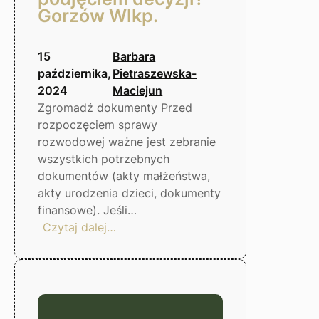
Gorzów Wlkp.
15
Barbara
października,
Pietraszewska-
2024
Maciejun
Zgromadź dokumenty Przed
rozpoczęciem sprawy
rozwodowej ważne jest zebranie
wszystkich potrzebnych
dokumentów (akty małżeństwa,
akty urodzenia dzieci, dokumenty
finansowe). Jeśli…
:
Czytaj dalej…
Rozwód.
Co
warto
wiedzieć
przed