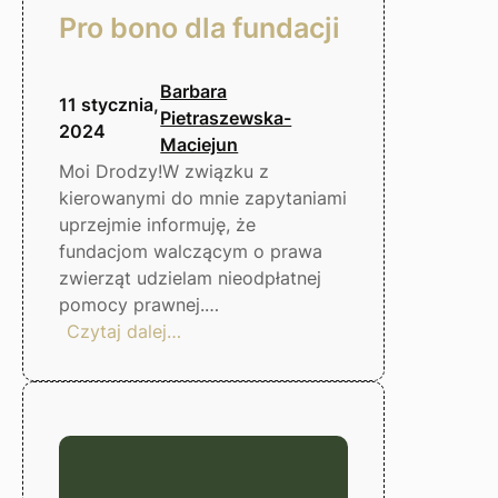
Pro bono dla fundacji
Barbara
11 stycznia,
Pietraszewska-
2024
Maciejun
Moi Drodzy!W związku z
kierowanymi do mnie zapytaniami
uprzejmie informuję, że
fundacjom walczącym o prawa
zwierząt udzielam nieodpłatnej
pomocy prawnej.…
:
Czytaj dalej…
Pro
bono
dla
fundacji