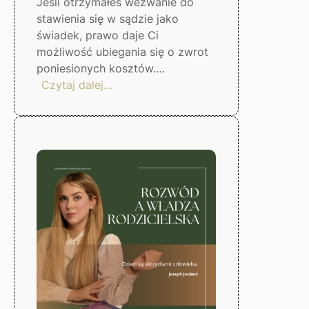
Jeśli otrzymałeś wezwanie do
stawienia się w sądzie jako
świadek, prawo daje Ci
możliwość ubiegania się o zwrot
poniesionych kosztów.…
:
Czytaj dalej…
Zwrot
kosztów
stawiennictwa
świadka
w
sądzie
–
Gorzów
Wlkp.