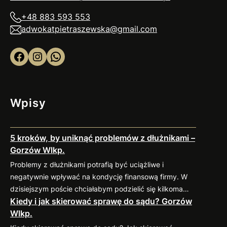
+48 883 593 553
adwokatpietraszewska@gmail.com
Facebook
Instagram
WhatsApp
Wpisy
5 kroków, by uniknąć problemów z dłużnikami –
Gorzów Wlkp.
Problemy z dłużnikami potrafią być uciążliwe i
negatywnie wpływać na kondycję finansową firmy. W
dzisiejszym poście chciałabym podzielić się kilkoma
Kiedy i jak skierować sprawę do sądu? Gorzów
sprawdzonymi praktykami, które pomogą
Wlkp.
zminimalizować ryzyko takich sytuacji. 1. Weryfikacja
kontrahenta przed nawiązaniem współpracy Zanim