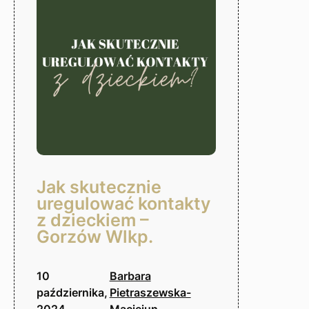
podjęciem
decyzji?
Gorzów
Wlkp.
Jak skutecznie
uregulować kontakty
z dzieckiem –
Gorzów Wlkp.
10
Barbara
października,
Pietraszewska-
2024
Maciejun