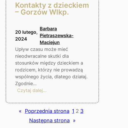
Kontakty z dzieckiem
– Gorzów Wlkp.
Barbara
20 lutego,
Pietraszewska-
2024
Maciejun
Upływ czasu może mieć
nieodwracalne skutki dla
stosunków między dzieckiem a
rodzicem, którzy nie prowadzą
wspólnego życia, dlatego działaj.
Zgodnie…
:
Czytaj dalej…
Kontakty
z
dzieckiem
«
Poprzednia strona
1
2
3
–
Następna strona
»
Gorzów