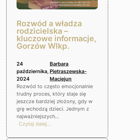
Rozwód a władza
rodzicielska –
kluczowe informacje,
Gorzów Wlkp.
24
Barbara
października,
Pietraszewska-
2024
Maciejun
Rozwód to często emocjonalnie
trudny proces, który staje się
jeszcze bardziej złożony, gdy w
grę wchodzą dzieci. Jednym z
najważniejszych…
:
Czytaj dalej…
Rozwód
a