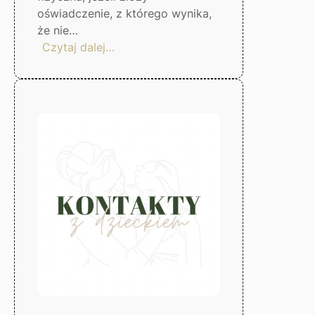
oświadczenie, z którego wynika,
że nie…
:
Czytaj dalej…
Zwolnienie
od
kosztów
postępowania
sądowego
–
Gorzów
Wlkp.