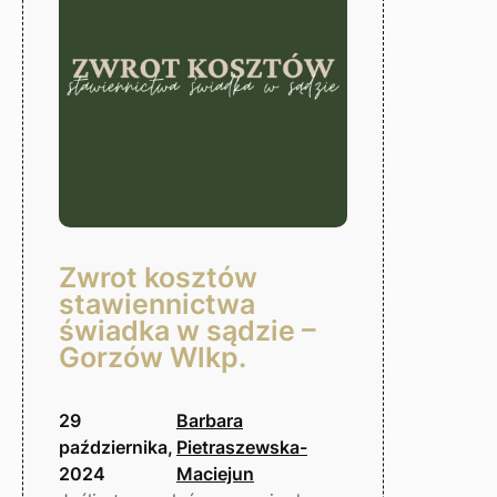
Zwrot kosztów
stawiennictwa
świadka w sądzie –
Gorzów Wlkp.
29
Barbara
października,
Pietraszewska-
2024
Maciejun