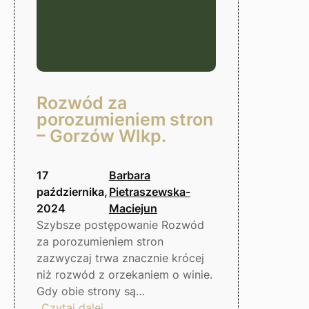
Rozwód za
porozumieniem stron
– Gorzów Wlkp.
17
Barbara
października,
Pietraszewska-
2024
Maciejun
Szybsze postępowanie Rozwód
za porozumieniem stron
zazwyczaj trwa znacznie krócej
niż rozwód z orzekaniem o winie.
Gdy obie strony są…
:
Czytaj dalej…