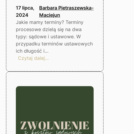
17 lipca,
Barbara Pietraszewska-
2024
Maciejun
Jakie mamy terminy? Terminy
procesowe dzielą się na dwa
typy: sądowe i ustawowe. W
przypadku terminów ustawowych
ich długość i…
:
Czytaj dalej…
Jak
liczyć
terminy
procesowe?
Gorzów
Wlkp.