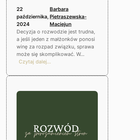
22
Barbara
października,
Pietraszewska-
2024
Maciejun
Decyzja o rozwodzie jest trudna,
a jeśli jeden z małżonków ponosi
winę za rozpad związku, sprawa
może się skomplikować. W…
:
Czytaj dalej…
Rozwód
z
winy
małżonka
–
co
warto
wiedzieć?
Gorzów
Wlkp.