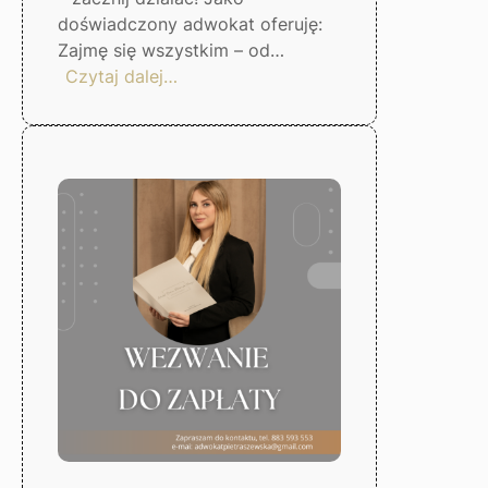
doświadczony adwokat oferuję:
Zajmę się wszystkim – od…
:
Czytaj dalej…
Skuteczna
windykacja
długów
–
Gorzów
Wlkp.