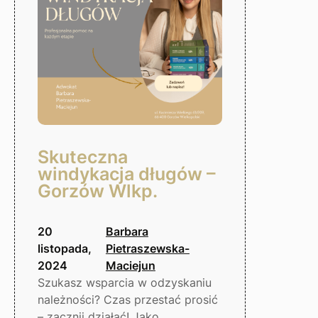
Wielkopolski
Skuteczna
windykacja długów –
Gorzów Wlkp.
20
Barbara
listopada,
Pietraszewska-
2024
Maciejun
Szukasz wsparcia w odzyskaniu
należności? Czas przestać prosić
– zacznij działać! Jako