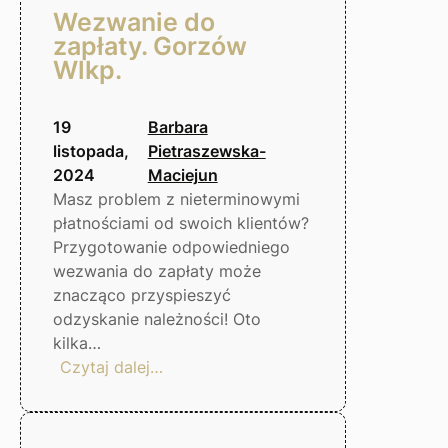
Wezwanie do
zapłaty. Gorzów
Wlkp.
19
Barbara
listopada,
Pietraszewska-
2024
Maciejun
Masz problem z nieterminowymi
płatnościami od swoich klientów?
Przygotowanie odpowiedniego
wezwania do zapłaty może
znacząco przyspieszyć
odzyskanie należności! Oto
kilka…
:
Czytaj dalej…
Wezwanie
do
zapłaty.