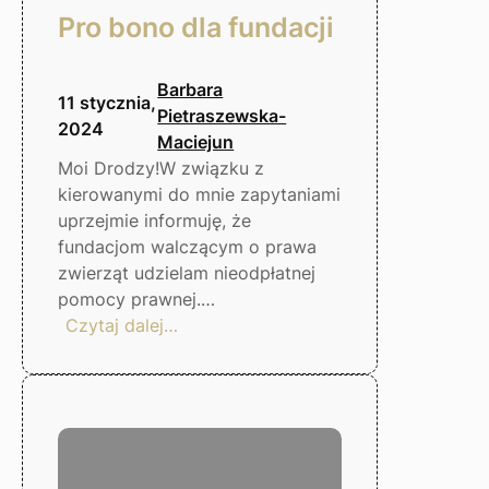
Pro bono dla fundacji
Barbara
11 stycznia,
Pietraszewska-
2024
Maciejun
Moi Drodzy!W związku z
kierowanymi do mnie zapytaniami
uprzejmie informuję, że
fundacjom walczącym o prawa
zwierząt udzielam nieodpłatnej
pomocy prawnej.…
:
Czytaj dalej…
Pro
bono
dla
fundacji