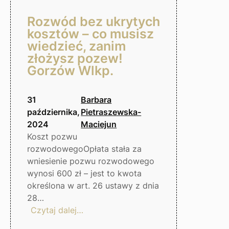
Rozwód bez ukrytych
kosztów – co musisz
wiedzieć, zanim
złożysz pozew!
Gorzów Wlkp.
31
Barbara
października,
Pietraszewska-
2024
Maciejun
Koszt pozwu
rozwodowegoOpłata stała za
wniesienie pozwu rozwodowego
wynosi 600 zł – jest to kwota
określona w art. 26 ustawy z dnia
28…
:
Czytaj dalej…
Rozwód