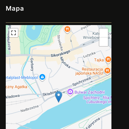
Mapa
+
−