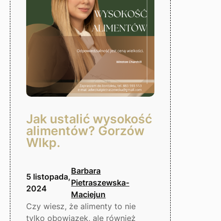
Gorzów
Wlkp.
Jak ustalić wysokość
alimentów? Gorzów
Wlkp.
Barbara
5 listopada,
Pietraszewska-
2024
Maciejun
Czy wiesz, że alimenty to nie
tylko obowiązek, ale również