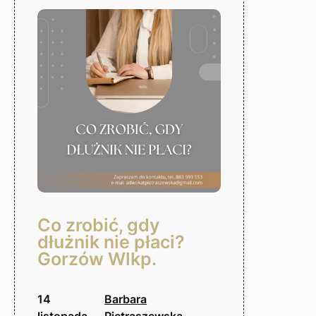
Gorzów
Wlkp.
Co zrobić, gdy
dłużnik nie płaci?
Gorzów Wlkp.
14
Barbara
listopada,
Pietraszewska-