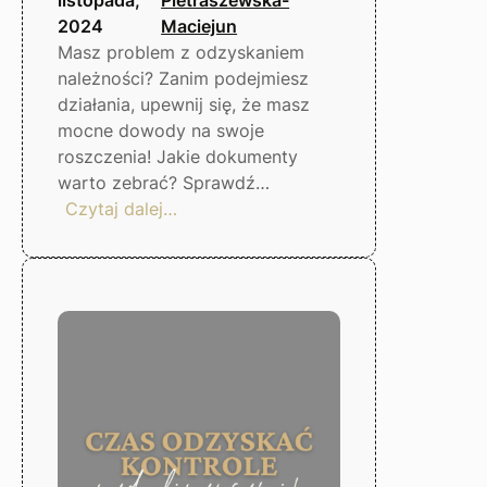
2024
Maciejun
Masz problem z odzyskaniem
należności? Zanim podejmiesz
działania, upewnij się, że masz
mocne dowody na swoje
roszczenia! Jakie dokumenty
warto zebrać? Sprawdź…
:
Czytaj dalej…
Co
zrobić,
gdy
dłużnik
nie
płaci?
Gorzów
Wlkp.