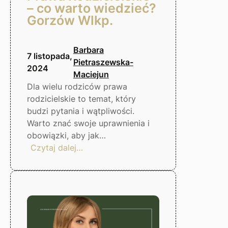
– co warto wiedzieć?
Gorzów Wlkp.
Barbara
7 listopada,
Pietraszewska-
2024
Maciejun
Dla wielu rodziców prawa
rodzicielskie to temat, który
budzi pytania i wątpliwości.
Warto znać swoje uprawnienia i
obowiązki, aby jak…
:
Czytaj dalej…
Prawa
Rodzicielskie
–
co
warto
wiedzieć?