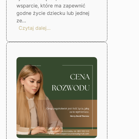
wsparcie, które ma zapewnić
godne życie dziecku lub jednej
ze…
:
Czytaj dalej…
Jak
ustalić
wysokość
alimentów?
Gorzów
Wlkp.