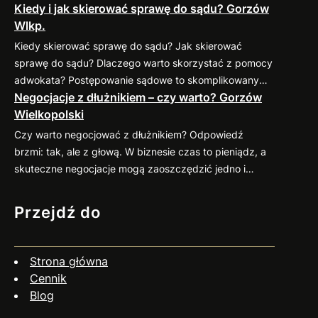
Kiedy i jak skierować sprawę do sądu? Gorzów
sprawdzonymi praktykami, które pomogą
Wlkp.
zminimalizować ryzyko takich sytuacji. 1. Weryfikacja
kontrahenta przed nawiązaniem współpracy Zanim
Kiedy skierować sprawę do sądu? Jak skierować
podpiszesz umowę, dokładnie sprawdź potencjalnego
sprawę do sądu? Dlaczego warto skorzystać z pomocy
kontrahenta. Możesz zweryfikować jego wiarygodność
adwokata? Postępowanie sądowe to skomplikowany
finansową w dostępnych bazach gospodarczych (np.
Negocjacje z dłużnikiem – czy warto? Gorzów
proces, który wymaga znajomości przepisów oraz
KRD, BIG) oraz poprosić o…
Wielkopolski
procedur. Profesjonalny pełnomocnik: Jeśli
zastanawiasz się nad skierowaniem swojej sprawy do
Czy warto negocjować z dłużnikiem? Odpowiedź
sądu, zapraszam do kontaktu
883 593 553. Chętnie
brzmi: tak, ale z głową. W biznesie czas to pieniądz, a
pomogę w ocenie sytuacji, przygotowaniu pozwu i
skuteczne negocjacje mogą zaoszczędzić jedno i
reprezentacji w…
drugie. Co więcej, umiejętne podejście do rozmów z
dłużnikiem często przynosi zaskakująco pozytywne
Przejdź do
efekty. Dlaczego warto negocjować? Jak się
przygotować? Czy negocjacje zawsze mają sens? Nie
zawsze. Jeśli dłużnik wyraźnie unika kontaktu, działa
Strona główna
nieuczciwie…
Cennik
Blog