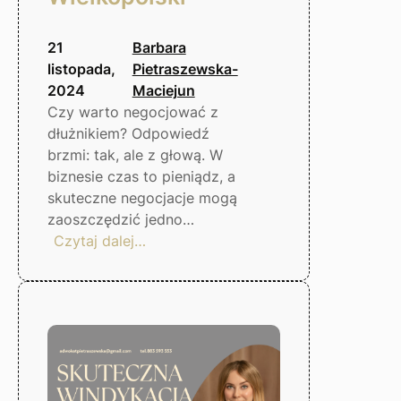
21
Barbara
listopada,
Pietraszewska-
2024
Maciejun
Czy warto negocjować z
dłużnikiem? Odpowiedź
brzmi: tak, ale z głową. W
biznesie czas to pieniądz, a
skuteczne negocjacje mogą
zaoszczędzić jedno…
:
Czytaj dalej…
Negocjacje
z
dłużnikiem
–
czy
warto?
Gorzów