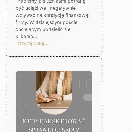
Problemy z dłużnikami potrafią
być uciążliwe i negatywnie
wpływać na kondycję finansową
firmy. W dzisiejszym poście
chciałabym podzielić się
kilkoma…
:
Czytaj dalej…
5
kroków,
by
uniknąć
problemów
z
dłużnikami
–
Gorzów
Wlkp.