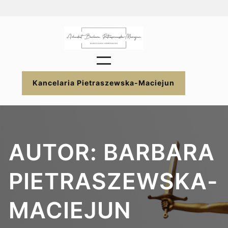
Przejdź
do
treści
Kancelaria Pietraszewska-Maciejun
AUTOR:
BARBARA
PIETRASZEWSKA-
MACIEJUN