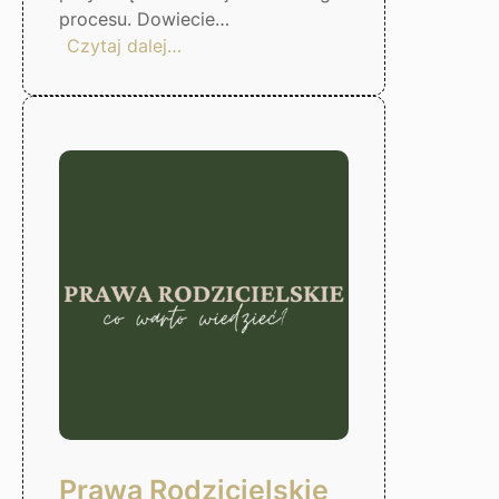
procesu. Dowiecie…
:
Czytaj dalej…
Czas
odzyskać
kontrole
nad
finansami!
Gorzów
Wlkp.
Prawa Rodzicielskie