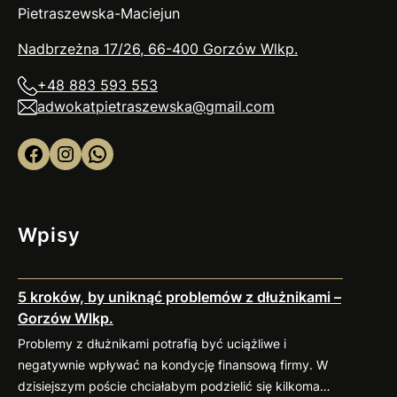
Pietraszewska-Maciejun
Nadbrzeżna 17/26, 66-400 Gorzów
Wlkp
.
+48 883 593 553
adwokatpietraszewska@gmail.com
Facebook
Instagram
WhatsApp
Wpisy
5 kroków, by uniknąć problemów z dłużnikami –
Gorzów Wlkp.
Problemy z dłużnikami potrafią być uciążliwe i
negatywnie wpływać na kondycję finansową firmy. W
dzisiejszym poście chciałabym podzielić się kilkoma