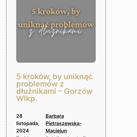
5 kroków, by uniknąć
problemów z
dłużnikami – Gorzów
Wlkp.
28
Barbara
listopada,
Pietraszewska-
2024
Maciejun